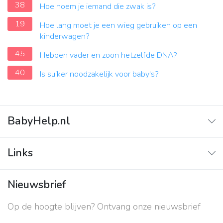
38
Hoe noem je iemand die zwak is?
19
Hoe lang moet je een wieg gebruiken op een
kinderwagen?
45
Hebben vader en zoon hetzelfde DNA?
40
Is suiker noodzakelijk voor baby's?
BabyHelp.nl
Home
Links
Vraag & Antwoord
Adverteren
Nieuwsbrief
Contact
Op de hoogte blijven? Ontvang onze nieuwsbrief
Over ons