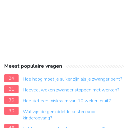
Meest populaire vragen
24
Hoe hoog moet je suiker zijn als je zwanger bent?
21
Hoeveel weken zwanger stoppen met werken?
30
Hoe ziet een miskraam van 10 weken eruit?
30
Wat zijn de gemiddelde kosten voor
kinderopvang?