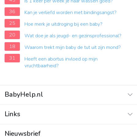
45
Is 1 keer per week je haar wassen goed?
36
Kan je verliefd worden met bindingsangst?
25
Hoe merk je uitdroging bij een baby?
20
Wat doe je als jeugd- en gezinsprofessional?
18
Waarom trekt mijn baby de tut uit zijn mond?
31
Heeft een abortus invloed op mijn
vruchtbaarheid?
BabyHelp.nl
Home
Links
Vraag & Antwoord
Adverteren
Nieuwsbrief
Contact