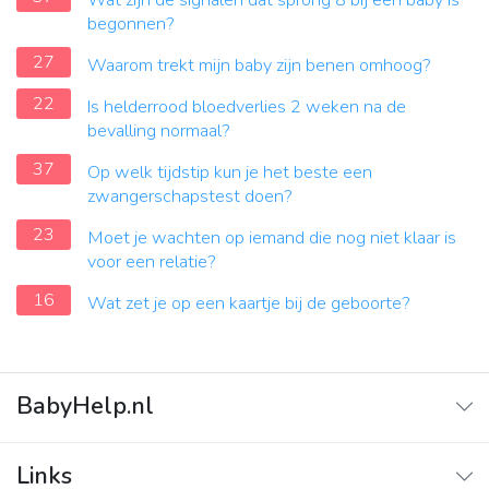
Wat zijn de signalen dat sprong 8 bij een baby is
begonnen?
27
Waarom trekt mijn baby zijn benen omhoog?
22
Is helderrood bloedverlies 2 weken na de
bevalling normaal?
37
Op welk tijdstip kun je het beste een
zwangerschapstest doen?
23
Moet je wachten op iemand die nog niet klaar is
voor een relatie?
16
Wat zet je op een kaartje bij de geboorte?
BabyHelp.nl
Home
Links
Vraag & Antwoord