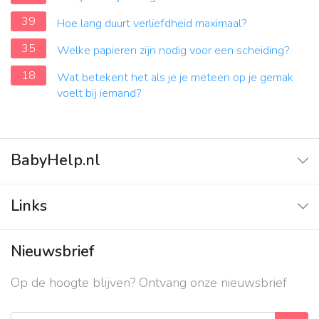
39
Hoe lang duurt verliefdheid maximaal?
35
Welke papieren zijn nodig voor een scheiding?
18
Wat betekent het als je je meteen op je gemak
voelt bij iemand?
BabyHelp.nl
Home
Links
Vraag & Antwoord
Adverteren
Nieuwsbrief
Contact
Op de hoogte blijven? Ontvang onze nieuwsbrief
Over ons
Privacy beleid