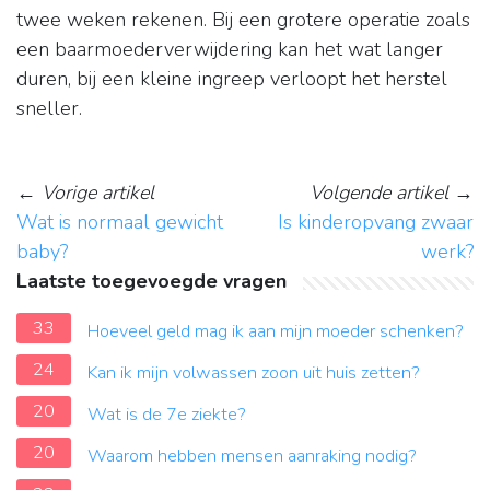
twee weken rekenen. Bij een grotere operatie zoals
een baarmoederverwijdering kan het wat langer
duren, bij een kleine ingreep verloopt het herstel
sneller.
←
Vorige artikel
Volgende artikel
→
Wat is normaal gewicht
Is kinderopvang zwaar
baby?
werk?
Laatste toegevoegde vragen
33
Hoeveel geld mag ik aan mijn moeder schenken?
24
Kan ik mijn volwassen zoon uit huis zetten?
20
Wat is de 7e ziekte?
20
Waarom hebben mensen aanraking nodig?