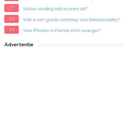
27
Welke voeding lokt eczeem uit?
43
Wat is een goede oefening voor bekkenrotatie?
34
Was Phoebe in Friends echt zwanger?
Advertentie