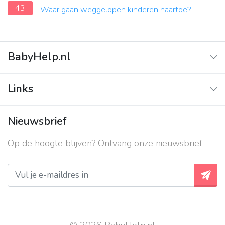
43
Waar gaan weggelopen kinderen naartoe?
BabyHelp.nl
Home
Links
Vraag & Antwoord
Adverteren
Nieuwsbrief
Contact
Op de hoogte blijven? Ontvang onze nieuwsbrief
Over ons
Privacy beleid