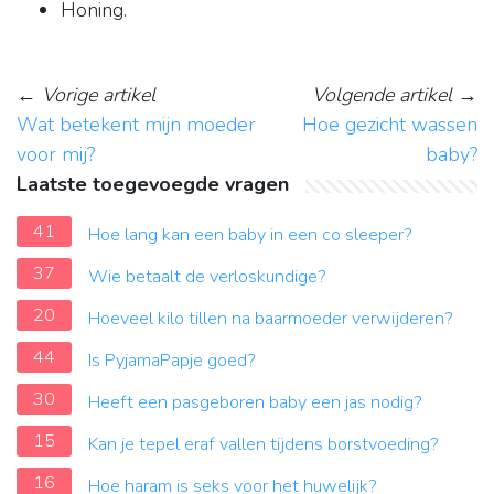
Honing.
←
Vorige artikel
Volgende artikel
→
Wat betekent mijn moeder
Hoe gezicht wassen
voor mij?
baby?
Laatste toegevoegde vragen
41
Hoe lang kan een baby in een co sleeper?
37
Wie betaalt de verloskundige?
20
Hoeveel kilo tillen na baarmoeder verwijderen?
44
Is PyjamaPapje goed?
30
Heeft een pasgeboren baby een jas nodig?
15
Kan je tepel eraf vallen tijdens borstvoeding?
16
Hoe haram is seks voor het huwelijk?