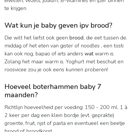
eiwitten, vezels, jodium, B-vitamines en ijzer binnen
te krijgen.
Wat kun je baby geven ipv brood?
Die wilt het liefst ook geen
brood
, die eet tussen de.
middag of het eten van gister of noodles , een tosti
kan ook nog, bapao of iets anders
wat
warm is.
Zolang het maar warm is. Yoghurt met beschuit en
roosvicee zou je ook eens kunnen proberen!
Hoeveel boterhammen baby 7
maanden?
Richtlijn hoeveelheid per voeding: 150 - 200 ml. 1 à
2 keer per dag een klein bordje (evt. geprakte)
groente, fruit, rijst of pasta en eventueel een beetje
brood of broodkorst.