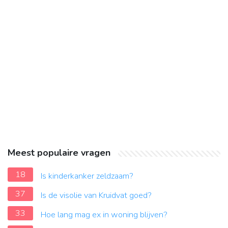
Meest populaire vragen
18
Is kinderkanker zeldzaam?
37
Is de visolie van Kruidvat goed?
33
Hoe lang mag ex in woning blijven?