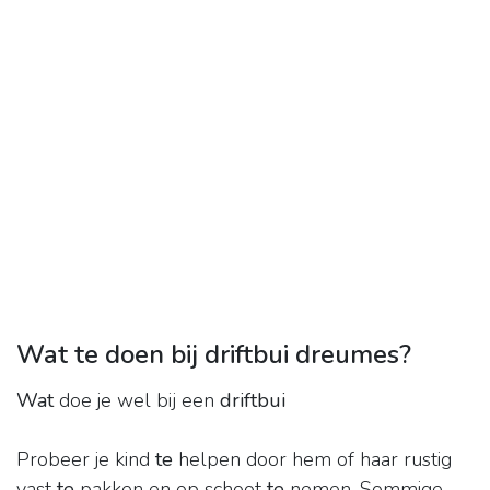
Wat te doen bij driftbui dreumes?
Wat
doe je wel bij een
driftbui
Probeer je kind
te
helpen door hem of haar rustig
vast
te
pakken en op schoot
te
nemen. Sommige