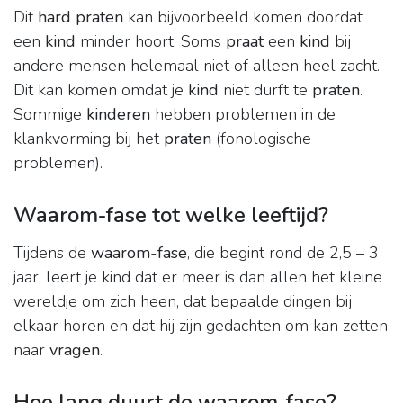
Dit
hard praten
kan bijvoorbeeld komen doordat
een
kind
minder hoort. Soms
praat
een
kind
bij
andere mensen helemaal niet of alleen heel zacht.
Dit kan komen omdat je
kind
niet durft te
praten
.
Sommige
kinderen
hebben problemen in de
klankvorming bij het
praten
(fonologische
problemen).
Waarom-fase tot welke leeftijd?
Tijdens de
waarom
-
fase
, die begint rond de 2,5 – 3
jaar, leert je kind dat er meer is dan allen het kleine
wereldje om zich heen, dat bepaalde dingen bij
elkaar horen en dat hij zijn gedachten om kan zetten
naar
vragen
.
Hoe lang duurt de waarom-fase?