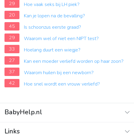
29
Hoe vaak seks bij LH piek?
20
Kan je lopen na de bevalling?
45
Is schoonzus eerste graad?
29
Waarom wel of niet een NIPT test?
33
Hoelang duurt een wiegje?
27
Kan een moeder verliefd worden op haar zoon?
37
Waarom huilen bij een newborn?
42
Hoe snel wordt een vrouw verliefd?
BabyHelp.nl
Home
Links