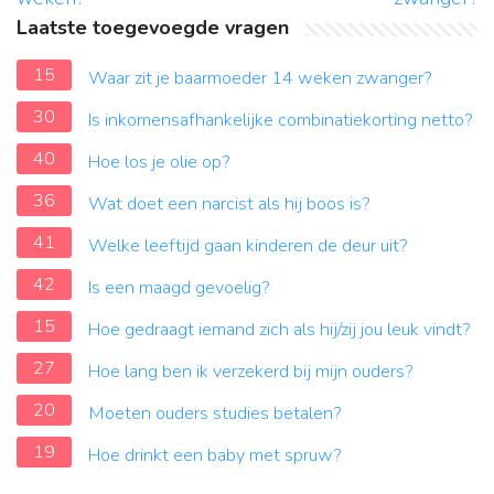
Laatste toegevoegde vragen
15
Waar zit je baarmoeder 14 weken zwanger?
30
Is inkomensafhankelijke combinatiekorting netto?
40
Hoe los je olie op?
36
Wat doet een narcist als hij boos is?
41
Welke leeftijd gaan kinderen de deur uit?
42
Is een maagd gevoelig?
15
Hoe gedraagt ​​iemand zich als hij/zij jou leuk vindt?
27
Hoe lang ben ik verzekerd bij mijn ouders?
20
Moeten ouders studies betalen?
19
Hoe drinkt een baby met spruw?