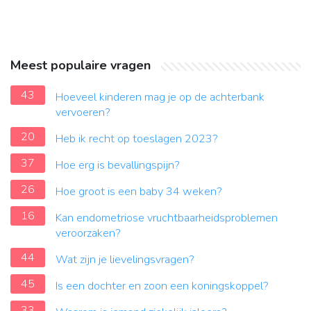
Meest populaire vragen
43
Hoeveel kinderen mag je op de achterbank
vervoeren?
20
Heb ik recht op toeslagen 2023?
37
Hoe erg is bevallingspijn?
26
Hoe groot is een baby 34 weken?
16
Kan endometriose vruchtbaarheidsproblemen
veroorzaken?
44
Wat zijn je lievelingsvragen?
45
Is een dochter en zoon een koningskoppel?
33