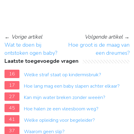
←
Vorige artikel
Volgende artikel
→
Wat te doen bij
Hoe groot is de maag van
ontstoken ogen baby?
een dreumes?
Laatste toegevoegde vragen
16
Welke straf staat op kindermisbruik?
17
Hoe lang mag een baby slapen achter elkaar?
27
Kan mijn water breken zonder weeën?
45
Hoe halen ze een vleesboom weg?
41
Welke opleiding voor begeleider?
37
Waarom geen slip?