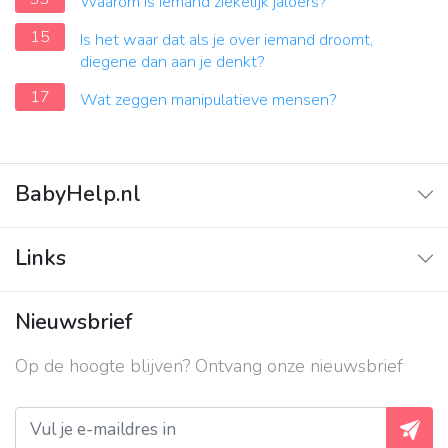
Waarom is iemand ziekelijk jaloers?
15
Is het waar dat als je over iemand droomt,
diegene dan aan je denkt?
17
Wat zeggen manipulatieve mensen?
BabyHelp.nl
Home
Links
Vraag & Antwoord
Adverteren
Nieuwsbrief
Contact
Op de hoogte blijven? Ontvang onze nieuwsbrief
Over ons
Privacy beleid