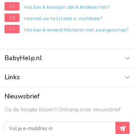
31
Hoe kan ik bewijzen dat ik kinderen heb?
19
Hoeveel uur na LH piek is vruchtbaar?
17
Hoe kan ik iemand feliciteren met zwangerschap?
BabyHelp.nl
Home
Links
Vraag & Antwoord
Adverteren
Nieuwsbrief
Contact
Op de hoogte blijven? Ontvang onze nieuwsbrief
Over ons
Privacy beleid