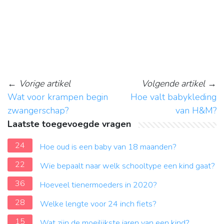
←
Vorige artikel
Volgende artikel
→
Wat voor krampen begin
Hoe valt babykleding
zwangerschap?
van H&M?
Laatste toegevoegde vragen
24
Hoe oud is een baby van 18 maanden?
22
Wie bepaalt naar welk schooltype een kind gaat?
36
Hoeveel tienermoeders in 2020?
28
Welke lengte voor 24 inch fiets?
15
Wat zijn de moeilijkste jaren van een kind?