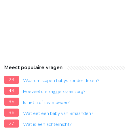
Meest populaire vragen
23
Waarom slapen babys zonder deken?
43
Hoeveel uur krijg je kraamzorg?
35
Is het u of uw moeder?
36
Wat eet een baby van 8maanden?
27
Wat is een achternicht?