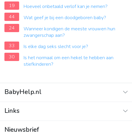
19
Hoeveel onbetaald verlof kan je nemen?
44
Wat geef je bij een doodgeboren baby?
24
Wanneer kondigen de meeste vrouwen hun
zwangerschap aan?
33
Is elke dag seks slecht voor je?
30
Is het normaal om een ​​hekel te hebben aan
stiefkinderen?
BabyHelp.nl
Home
Links
Vraag & Antwoord
Adverteren
Nieuwsbrief