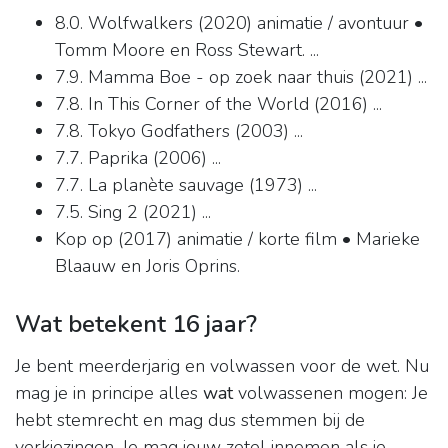
8.0. Wolfwalkers (2020) animatie / avontuur •
Tomm Moore en Ross Stewart. ...
7.9. Mamma Boe - op zoek naar thuis (2021) ...
7.8. In This Corner of the World (2016) ...
7.8. Tokyo Godfathers (2003) ...
7.7. Paprika (2006) ...
7.7. La planète sauvage (1973) ...
7.5. Sing 2 (2021) ...
Kop op (2017) animatie / korte film • Marieke
Blaauw en Joris Oprins.
Wat betekent 16 jaar?
Je bent meerderjarig en volwassen voor de wet. Nu
mag je in principe alles
wat
volwassenen mogen: Je
hebt stemrecht en mag dus stemmen bij de
verkiezingen. Je mag jouw zetel innemen als je