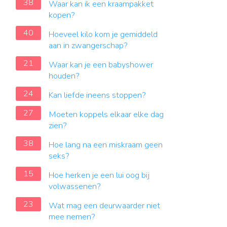
38
Waar kan ik een kraampakket
kopen?
40
Hoeveel kilo kom je gemiddeld
aan in zwangerschap?
21
Waar kan je een babyshower
houden?
24
Kan liefde ineens stoppen?
27
Moeten koppels elkaar elke dag
zien?
38
Hoe lang na een miskraam geen
seks?
15
Hoe herken je een lui oog bij
volwassenen?
23
Wat mag een deurwaarder niet
mee nemen?