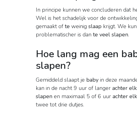
In principe kunnen we concluderen dat het 
Wel is het schadelijk voor de ontwikkeli
gemaakt of
te
weinig
slaap
krijgt. We ku
problematischer is dan
te veel slapen
.
Hoe lang mag een bab
slapen?
Gemiddeld slaapt je
baby
in deze maande
kan in de nacht 9 uur of langer
achter el
slapen
en maximaal 5 of 6 uur
achter el
twee tot drie dutjes.