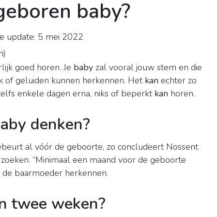
geboren baby?
e update: 5 mei 2022
n
)
lijk goed horen. Je
baby
zal vooral jouw stem en die
ek of geluiden kunnen herkennen. Het
kan
echter zo
zelfs enkele dagen erna, niks of beperkt
kan
horen.
baby denken?
ebeurt al vóór de geboorte, zo concludeert Nossent
erzoeken. “Minimaal een maand voor de geboorte
en de baarmoeder herkennen.
an twee weken?