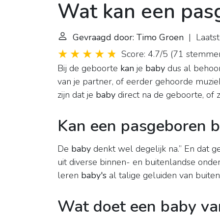
Wat kan een pas
Gevraagd door: Timo Groen
| Laatst
Score: 4.7/5
(
71 stemme
Bij de geboorte
kan
je
baby
dus al behoor
van je partner, of eerder gehoorde muzi
zijn dat je
baby
direct na de geboorte, of 
Kan een pasgeboren 
De
baby
denkt wel degelijk na.” En dat g
uit diverse binnen- en buitenlandse ond
leren
baby's
al talige geluiden van buit
Wat doet een baby v