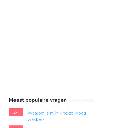
Meest populaire vragen
24
Waarom is mijn kind zo vroeg
wakker?