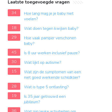
Laatste toegevoegde vragen
34
Hoe lang mag je je baby niet
voelen?
18
Wat doen tegen kwijlen baby?
29
Hoe vaak pamper verschonen
baby?
45
Is 8 uur werken inclusief pauze?
30
Wat lijkt op autisme?
15
Wat zijn de symptomen van een
niet goed werkende schildklier?
28
Wat is type 5 ontlasting?
19
Is 35 jaar getrouwd een
jubileum?
36
Wat zijn leuke activiteiten om