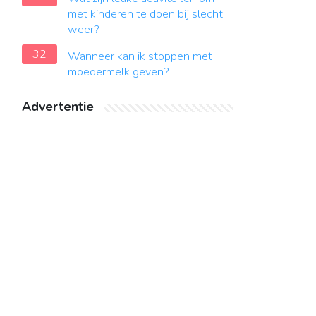
met kinderen te doen bij slecht
weer?
32
Wanneer kan ik stoppen met
moedermelk geven?
Advertentie