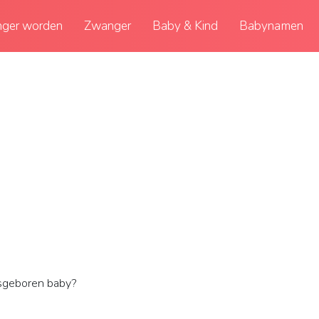
ger worden
Zwanger
Baby & Kind
Babynamen
sgeboren baby?