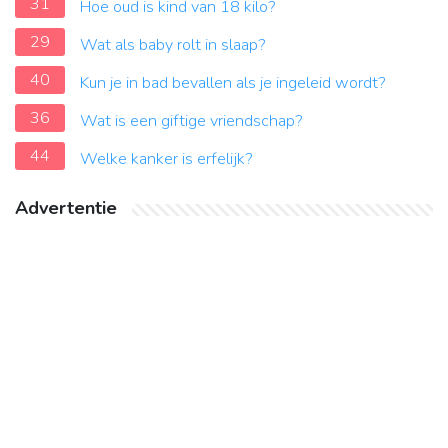
31
Hoe oud is kind van 18 kilo?
29
Wat als baby rolt in slaap?
40
Kun je in bad bevallen als je ingeleid wordt?
36
Wat is een giftige vriendschap?
44
Welke kanker is erfelijk?
Advertentie