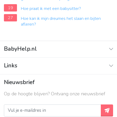
19
Hoe praat ik met een babysitter?
27
Hoe kan ik mijn dreumes het slaan en bijten
afleren?
BabyHelp.nl
Home
Links
Vraag & Antwoord
Adverteren
Nieuwsbrief
Contact
Op de hoogte blijven? Ontvang onze nieuwsbrief
Over ons
Privacy beleid