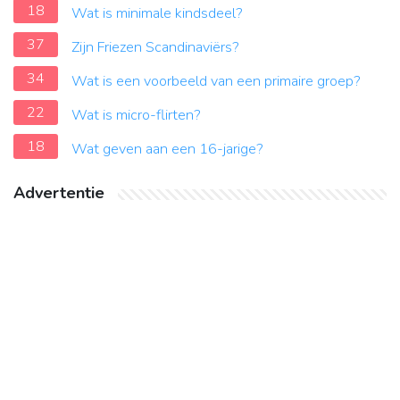
18
Wat is minimale kindsdeel?
37
Zijn Friezen Scandinaviërs?
34
Wat is een voorbeeld van een primaire groep?
22
Wat is micro-flirten?
18
Wat geven aan een 16-jarige?
Advertentie