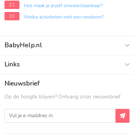
21
Hoe maak je jezelf onweerstaanbaar?
31
Welke activiteiten met een newborn?
BabyHelp.nl
Home
Links
Vraag & Antwoord
Adverteren
Nieuwsbrief
Contact
Op de hoogte blijven? Ontvang onze nieuwsbrief
Over ons
Privacy beleid