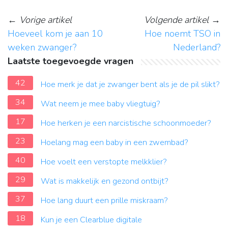
←
Vorige artikel
Volgende artikel
→
Hoeveel kom je aan 10
Hoe noemt TSO in
weken zwanger?
Nederland?
Laatste toegevoegde vragen
42
Hoe merk je dat je zwanger bent als je de pil slikt?
34
Wat neem je mee baby vliegtuig?
17
Hoe herken je een narcistische schoonmoeder?
23
Hoelang mag een baby in een zwembad?
40
Hoe voelt een verstopte melkklier?
29
Wat is makkelijk en gezond ontbijt?
37
Hoe lang duurt een prille miskraam?
18
Kun je een Clearblue digitale