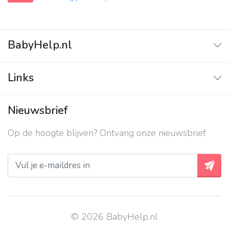
BabyHelp.nl
Home
Links
Vraag & Antwoord
Adverteren
Nieuwsbrief
Contact
Op de hoogte blijven? Ontvang onze nieuwsbrief
Over ons
Privacy beleid
© 2026 BabyHelp.nl