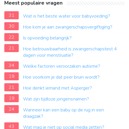
Meest populaire vragen
31
Wat is het beste water voor babyvoeding?
30
Hoe kom je aan zwangerschapsvergiftiging?
22
Is opvoeding belangrijk?
21
Hoe betrouwbaarheid is zwangerschapstest 4
dagen voor menstruatie?
34
Welke factoren veroorzaken autisme?
19
Hoe voorkom je dat peer bruin wordt?
21
Hoe denkt iemand met Asperger?
19
Wat zijn tijdloze jongensnamen?
24
Wanneer kan een baby op de rug in een
draagzak?
43
Wat mag je niet op social media zetten?