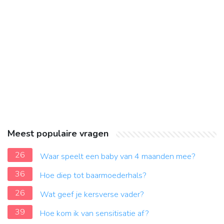
Meest populaire vragen
26
Waar speelt een baby van 4 maanden mee?
36
Hoe diep tot baarmoederhals?
26
Wat geef je kersverse vader?
39
Hoe kom ik van sensitisatie af?