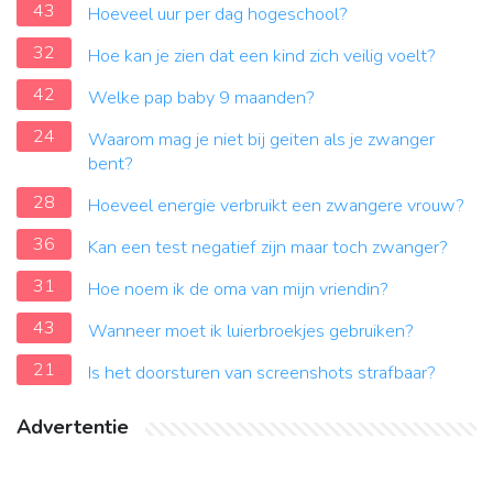
43
Hoeveel uur per dag hogeschool?
32
Hoe kan je zien dat een kind zich veilig voelt?
42
Welke pap baby 9 maanden?
24
Waarom mag je niet bij geiten als je zwanger
bent?
28
Hoeveel energie verbruikt een zwangere vrouw?
36
Kan een test negatief zijn maar toch zwanger?
31
Hoe noem ik de oma van mijn vriendin?
43
Wanneer moet ik luierbroekjes gebruiken?
21
Is het doorsturen van screenshots strafbaar?
Advertentie