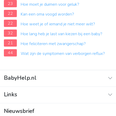
23
Hoe moet je duimen voor geluk?
22
Kan een oma voogd worden?
22
Hoe weet je of iemand je niet meer wilt?
32
Hoe lang heb je last van kiezen bij een baby?
21
Hoe feliciteren met zwangerschap?
44
Wat zijn de symptomen van verborgen reflux?
BabyHelp.nl
Home
Links
Vraag & Antwoord
Adverteren
Nieuwsbrief
Contact