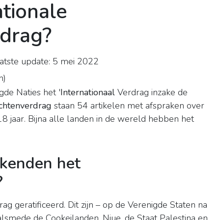
ationale
rdrag?
tste update: 5 mei 2022
n
)
e Naties het '
Internationaal
Verdrag inzake de
chtenverdrag
staan 54 artikelen met afspraken over
8 jaar. Bijna alle landen in de wereld hebben het
kenden het
?
ag geratificeerd. Dit zijn – op de Verenigde Staten na
 alsmede de Cookeilanden, Niue, de Staat Palestina en