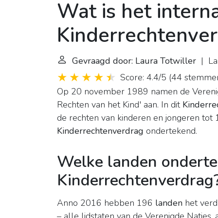
Wat is het intern
Kinderrechtenve
Gevraagd door: Laura Totwiller
| Laa
Score: 4.4/5
(
44 stemme
Op 20 november 1989 namen de Verenigd
Rechten van het Kind' aan. In dit
Kinderre
de rechten van kinderen en jongeren tot 1
Kinderrechtenverdrag
ondertekend.
Welke landen onderte
Kinderrechtenverdrag
Anno 2016 hebben 196
landen
het verdr
– alle lidstaten van de Verenigde Naties,