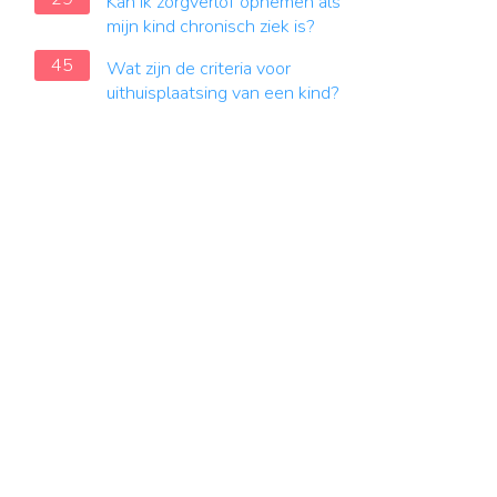
Kan ik zorgverlof opnemen als
mijn kind chronisch ziek is?
45
Wat zijn de criteria voor
uithuisplaatsing van een kind?