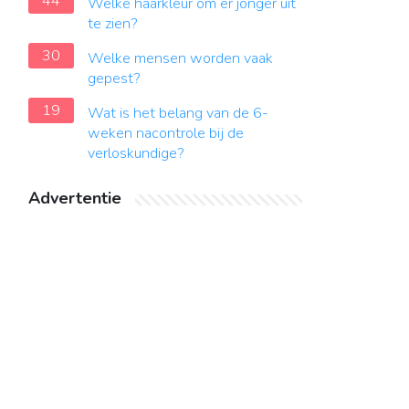
44
Welke haarkleur om er jonger uit
te zien?
30
Welke mensen worden vaak
gepest?
19
Wat is het belang van de 6-
weken nacontrole bij de
verloskundige?
Advertentie