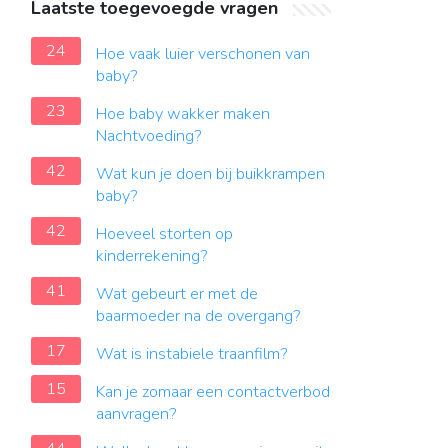
Laatste toegevoegde vragen
24
Hoe vaak luier verschonen van
baby?
23
Hoe baby wakker maken
Nachtvoeding?
42
Wat kun je doen bij buikkrampen
baby?
42
Hoeveel storten op
kinderrekening?
41
Wat gebeurt er met de
baarmoeder na de overgang?
17
Wat is instabiele traanfilm?
15
Kan je zomaar een contactverbod
aanvragen?