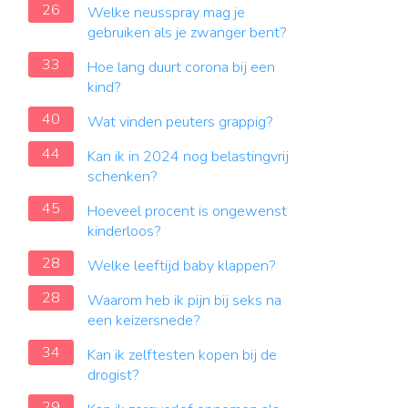
26
Welke neusspray mag je
gebruiken als je zwanger bent?
33
Hoe lang duurt corona bij een
kind?
40
Wat vinden peuters grappig?
44
Kan ik in 2024 nog belastingvrij
schenken?
45
Hoeveel procent is ongewenst
kinderloos?
28
Welke leeftijd baby klappen?
28
Waarom heb ik pijn bij seks na
een keizersnede?
34
Kan ik zelftesten kopen bij de
drogist?
29