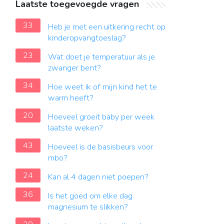
Laatste toegevoegde vragen
33
Heb je met een uitkering recht op
kinderopvangtoeslag?
23
Wat doet je temperatuur als je
zwanger bent?
34
Hoe weet ik of mijn kind het te
warm heeft?
20
Hoeveel groeit baby per week
laatste weken?
43
Hoeveel is de basisbeurs voor
mbo?
24
Kan al 4 dagen niet poepen?
36
Is het goed om elke dag
magnesium te slikken?