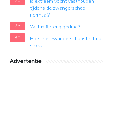
20
Is extreem vocht vasthouden
tijdens de zwangerschap
normaal?
25
Wat is flirterig gedrag?
30
Hoe snel zwangerschapstest na
seks?
Advertentie