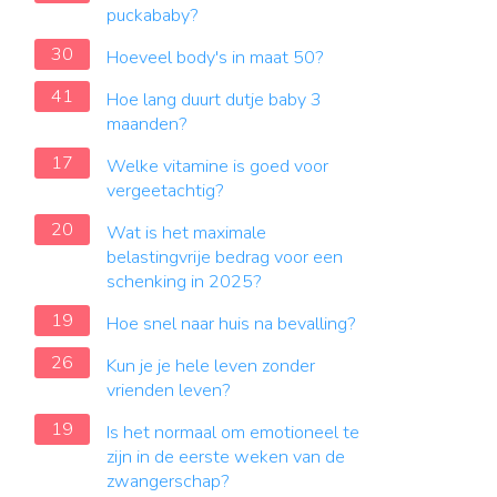
puckababy?
30
Hoeveel body's in maat 50?
41
Hoe lang duurt dutje baby 3
maanden?
17
Welke vitamine is goed voor
vergeetachtig?
20
Wat is het maximale
belastingvrije bedrag voor een
schenking in 2025?
19
Hoe snel naar huis na bevalling?
26
Kun je je hele leven zonder
vrienden leven?
19
Is het normaal om emotioneel te
zijn in de eerste weken van de
zwangerschap?