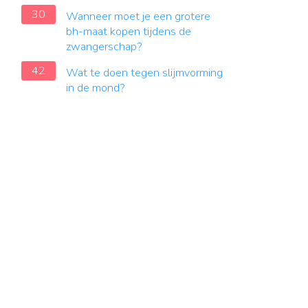
30
Wanneer moet je een grotere
bh-maat kopen tijdens de
zwangerschap?
42
Wat te doen tegen slijmvorming
in de mond?