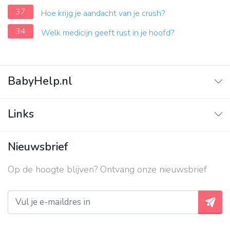
37
Hoe krijg je aandacht van je crush?
34
Welk medicijn geeft rust in je hoofd?
BabyHelp.nl
Home
Links
Vraag & Antwoord
Adverteren
Nieuwsbrief
Contact
Op de hoogte blijven? Ontvang onze nieuwsbrief
Over ons
Privacy beleid