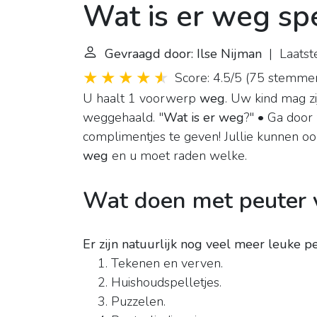
Wat is er weg sp
Gevraagd door: Ilse Nijman
| Laatst
Score: 4.5/5
(
75 stemme
U haalt 1 voorwerp
weg
. Uw kind mag z
weggehaald. "
Wat is er weg
?" • Ga door 
complimentjes te geven! Jullie kunnen o
weg
en u moet raden welke.
Wat doen met peuter v
Er zijn natuurlijk nog veel meer leuke p
Tekenen en verven.
Huishoudspelletjes.
Puzzelen.