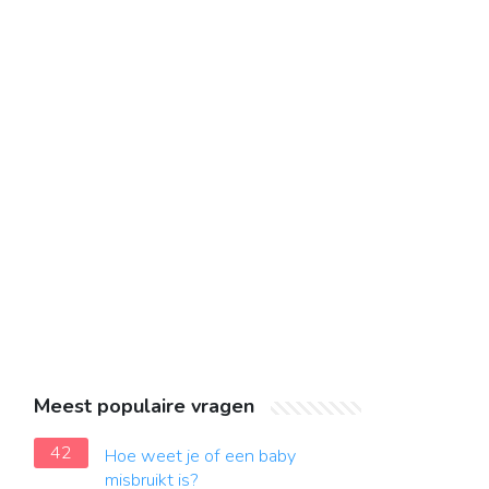
Meest populaire vragen
42
Hoe weet je of een baby
misbruikt is?