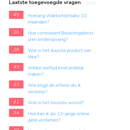
Laatste toegevoegde vragen
45
Hoelang Wakkertijd baby 10
maanden?
20
Hoe controleert Belastingdienst
uren kinderopvang?
28
Wat is het duurste product van
Nike?
43
Welke leeftijd kind zindelijk
maken?
33
Wie krijgt de erfenis als ik
verwerp?
31
Wat is het mooiste woord?
34
Hoe kan ik als 13-jarige online
geld verdienen?