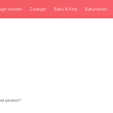
ger worden
Zwanger
Baby & Kind
Babynamen
el peuters?