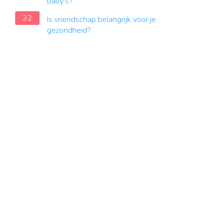
baby's?
32
Is vriendschap belangrijk voor je
gezondheid?