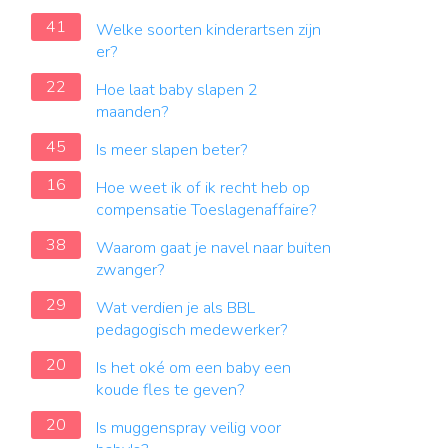
41
Welke soorten kinderartsen zijn
er?
22
Hoe laat baby slapen 2
maanden?
45
Is meer slapen beter?
16
Hoe weet ik of ik recht heb op
compensatie Toeslagenaffaire?
38
Waarom gaat je navel naar buiten
zwanger?
29
Wat verdien je als BBL
pedagogisch medewerker?
20
Is het oké om een ​​baby een
koude fles te geven?
20
Is muggenspray veilig voor