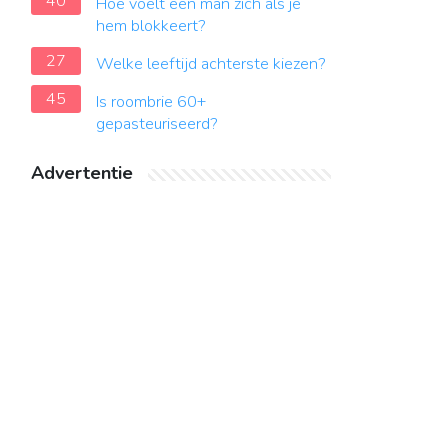
40
Hoe voelt een man zich als je
hem blokkeert?
27
Welke leeftijd achterste kiezen?
45
Is roombrie 60+
gepasteuriseerd?
Advertentie