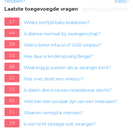
hebben?
baby?
Laatste toegevoegde vragen
17
Welke leeftijd baby brabbelen?
44
Is diarree normaal bij zwangerschap?
29
Wat is beter Infacol of SAB simplex?
23
Hoe duur is kinderopvang Belgie?
36
Waar krijg je puisten als je zwanger bent?
32
Hoe snel deelt een embryo?
22
Is daten direct na een relatiebreuk slecht?
43
Wat kan een oorzaak zijn van een miskraam?
31
Waarom vermijd ik mensen?
19
Is een licht streepje ook zwanger?