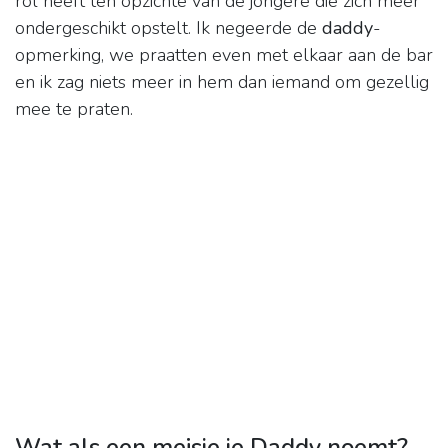
rol heeft ten opzichte van de jongere die zich meer
ondergeschikt opstelt. Ik negeerde de
daddy
-
opmerking, we praatten even met elkaar aan de bar
en ik zag niets meer in hem dan iemand om gezellig
mee te praten.
Wat als een meisje je Daddy noemt?