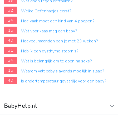
19
Wat doen tegen driftbuien?
32
Welke Oefenhapjes eerst?
24
Hoe vaak moet een kind van 4 poepen?
15
Wat voor kaas mag een baby?
40
Hoeveel maanden ben je met 23 weken?
31
Heb ik een dysthyme stoornis?
34
Wat is belangrijk om te doen na seks?
16
Waarom valt baby's avonds moeilijk in slaap?
40
Is ondertemperatuur gevaarlijk voor een baby?
BabyHelp.nl
Home