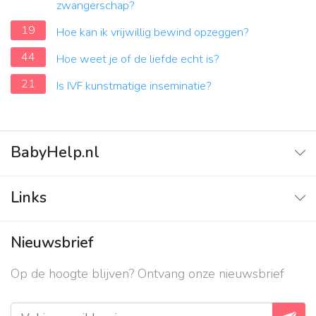
zwangerschap?
19
Hoe kan ik vrijwillig bewind opzeggen?
44
Hoe weet je of de liefde echt is?
21
Is IVF kunstmatige inseminatie?
BabyHelp.nl
Home
Links
Vraag & Antwoord
Adverteren
Nieuwsbrief
Contact
Op de hoogte blijven? Ontvang onze nieuwsbrief
Over ons
Privacy beleid