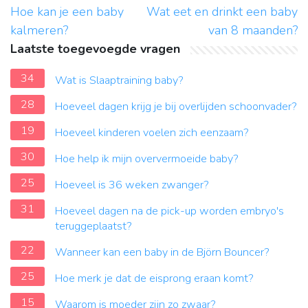
Hoe kan je een baby
Wat eet en drinkt een baby
kalmeren?
van 8 maanden?
Laatste toegevoegde vragen
34
Wat is Slaaptraining baby?
28
Hoeveel dagen krijg je bij overlijden schoonvader?
19
Hoeveel kinderen voelen zich eenzaam?
30
Hoe help ik mijn oververmoeide baby?
25
Hoeveel is 36 weken zwanger?
31
Hoeveel dagen na de pick-up worden embryo's
teruggeplaatst?
22
Wanneer kan een baby in de Björn Bouncer?
25
Hoe merk je dat de eisprong eraan komt?
15
Waarom is moeder zijn zo zwaar?