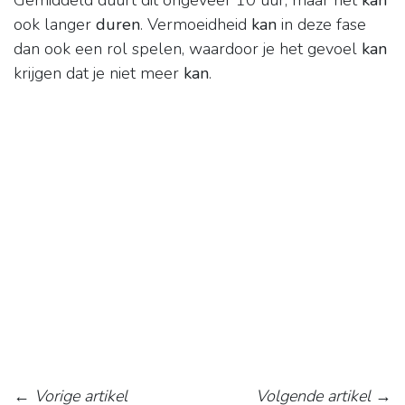
Gemiddeld duurt dit ongeveer 10 uur, maar het
kan
ook langer
duren
. Vermoeidheid
kan
in deze fase
dan ook een rol spelen, waardoor je het gevoel
kan
krijgen dat je niet meer
kan
.
←
Vorige artikel
Volgende artikel
→