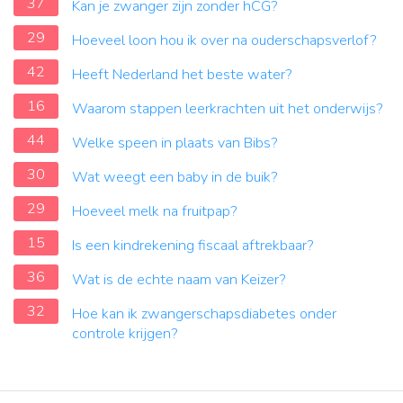
37
Kan je zwanger zijn zonder hCG?
29
Hoeveel loon hou ik over na ouderschapsverlof?
42
Heeft Nederland het beste water?
16
Waarom stappen leerkrachten uit het onderwijs?
44
Welke speen in plaats van Bibs?
30
Wat weegt een baby in de buik?
29
Hoeveel melk na fruitpap?
15
Is een kindrekening fiscaal aftrekbaar?
36
Wat is de echte naam van Keizer?
32
Hoe kan ik zwangerschapsdiabetes onder
controle krijgen?