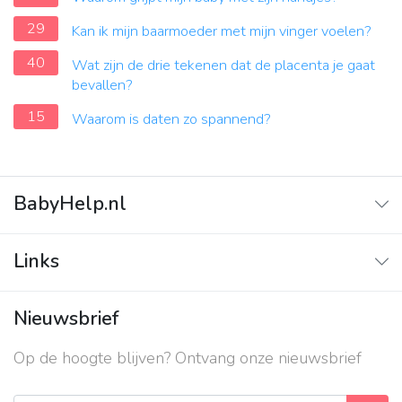
29
Kan ik mijn baarmoeder met mijn vinger voelen?
40
Wat zijn de drie tekenen dat de placenta je gaat
bevallen?
15
Waarom is daten zo spannend?
BabyHelp.nl
Home
Links
Vraag & Antwoord
Adverteren
Nieuwsbrief
Contact
Op de hoogte blijven? Ontvang onze nieuwsbrief
Over ons
Privacy beleid