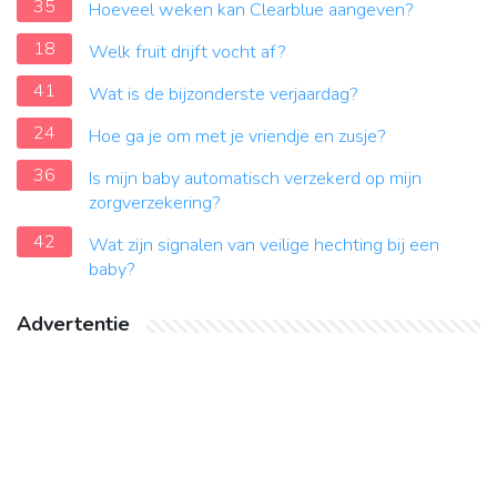
35
Hoeveel weken kan Clearblue aangeven?
18
Welk fruit drijft vocht af?
41
Wat is de bijzonderste verjaardag?
24
Hoe ga je om met je vriendje en zusje?
36
Is mijn baby automatisch verzekerd op mijn
zorgverzekering?
42
Wat zijn signalen van veilige hechting bij een
baby?
Advertentie