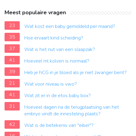
Meest populaire vragen
23
Wat kost een baby gemiddeld per maand?
35
Hoe ervaart kind scheiding?
37
Wat is het nut van een slaapzak?
41
Hoeveel ml kolven is normaal?
39
Heb je hCG in je bloed als je niet zwanger bent?
21
Wat voor niveau is vwo?
41
Wat zit er in de etos baby box?
31
Hoeveel dagen na de terugplaatsing van het
embryo vindt de innesteling plaats?
42
Wat is de betekenis van "eiber"?