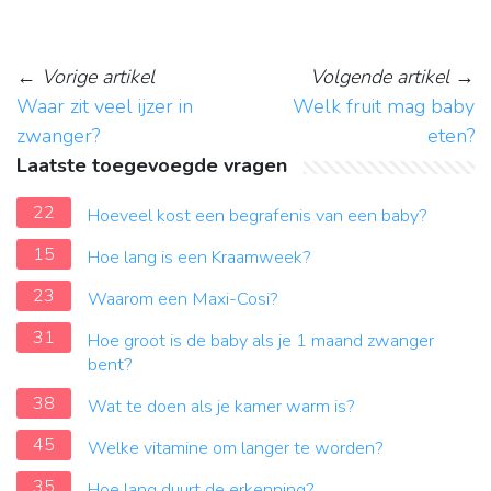
←
Vorige artikel
Volgende artikel
→
Waar zit veel ijzer in
Welk fruit mag baby
zwanger?
eten?
Laatste toegevoegde vragen
22
Hoeveel kost een begrafenis van een baby?
15
Hoe lang is een Kraamweek?
23
Waarom een Maxi-Cosi?
31
Hoe groot is de baby als je 1 maand zwanger
bent?
38
Wat te doen als je kamer warm is?
45
Welke vitamine om langer te worden?
35
Hoe lang duurt de erkenning?