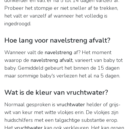
donkerder en valt er na 5 tot 14 dagen vanzelf af.
Probeer het stompje er niet sneller af te trekken,
het valt er vanzelf af wanneer het volledig is
ingedroogd.
Hoe lang voor navelstreng afvalt?
Wanneer valt de
navelstreng
af? Het moment
waarop de
navelstreng afvalt
, varieert van baby tot
baby. Gemiddeld gebeurt het binnen de 15 dagen
maar sommige baby's verliezen het al na 5 dagen.
Wat is de kleur van vruchtwater?
Normaal gesproken is
vruchtwater
helder of grijs-
wit van keur met witte vlokjes erin. De vlokjes zijn
huidschilfers met een talgachtige substantie erop.
Het
vruchtwater
kan ook verkleuren. Het kan groen