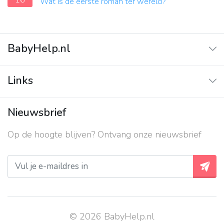
16
Wat is de eerste roman ter wereld?
BabyHelp.nl
Home
Links
Vraag & Antwoord
Adverteren
Nieuwsbrief
Contact
Op de hoogte blijven? Ontvang onze nieuwsbrief
Over ons
Privacy beleid
© 2026 BabyHelp.nl