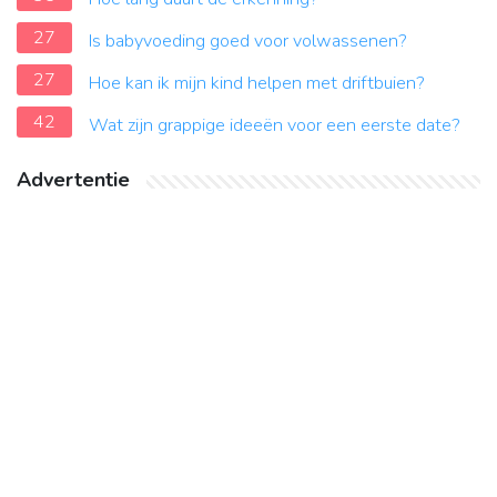
27
Is babyvoeding goed voor volwassenen?
27
Hoe kan ik mijn kind helpen met driftbuien?
42
Wat zijn grappige ideeën voor een eerste date?
Advertentie