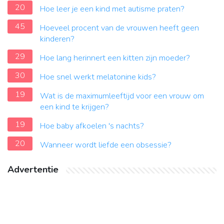
20
Hoe leer je een kind met autisme praten?
45
Hoeveel procent van de vrouwen heeft geen
kinderen?
29
Hoe lang herinnert een kitten zijn moeder?
30
Hoe snel werkt melatonine kids?
19
Wat is de maximumleeftijd voor een vrouw om
een ​​kind te krijgen?
19
Hoe baby afkoelen 's nachts?
20
Wanneer wordt liefde een obsessie?
Advertentie