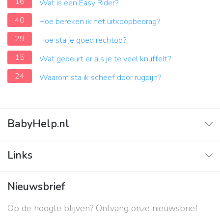
16
Wat is een Easy Rider?
40
Hoe bereken ik het uitkoopbedrag?
29
Hoe sta je goed rechtop?
15
Wat gebeurt er als je te veel knuffelt?
24
Waarom sta ik scheef door rugpijn?
BabyHelp.nl
Home
Links
Vraag & Antwoord
Adverteren
Nieuwsbrief
Contact
Op de hoogte blijven? Ontvang onze nieuwsbrief
Over ons