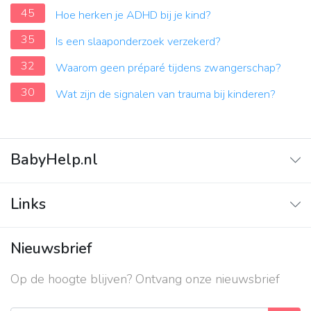
45
Hoe herken je ADHD bij je kind?
35
Is een slaaponderzoek verzekerd?
32
Waarom geen préparé tijdens zwangerschap?
30
Wat zijn de signalen van trauma bij kinderen?
BabyHelp.nl
Home
Links
Vraag & Antwoord
Adverteren
Nieuwsbrief
Contact
Op de hoogte blijven? Ontvang onze nieuwsbrief
Over ons
Privacy beleid