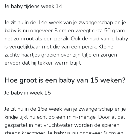
Je
baby
tijdens
week 14
Je zit nu in de 14e
week
van je zwangerschap en je
baby
is nu ongeveer 8 cm en weegt circa 50 gram,
net zo
groot
als een perzik. Ook de huid van je
baby
is vergelijkbaar met die van een perzik. Kleine
zachte haartjes groeien over zijn lijfje en zorgen
ervoor dat hij lekker warm blijft.
Hoe groot is een baby van 15 weken?
Je
baby
in
week 15
Je zit nu in de 15e
week
van je zwangerschap en je
kindje lijkt nu echt op een mini-mensje. Door al dat
gespartel in het vruchtwater worden de spieren
steeds krachtiger. Je
baby
is nu ongeveer 9 cm en