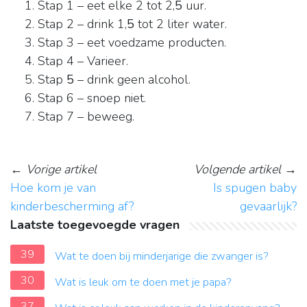
Stap 1 – eet elke 2 tot 2,
5
uur.
Stap 2 – drink 1,
5
tot 2 liter water.
Stap 3 – eet voedzame producten.
Stap 4 – Varieer.
Stap
5
– drink geen alcohol.
Stap 6 – snoep niet.
Stap 7 – beweeg.
←
Vorige artikel
Volgende artikel
→
Hoe kom je van
Is spugen baby
kinderbescherming af?
gevaarlijk?
Laatste toegevoegde vragen
39
Wat te doen bij minderjarige die zwanger is?
30
Wat is leuk om te doen met je papa?
37