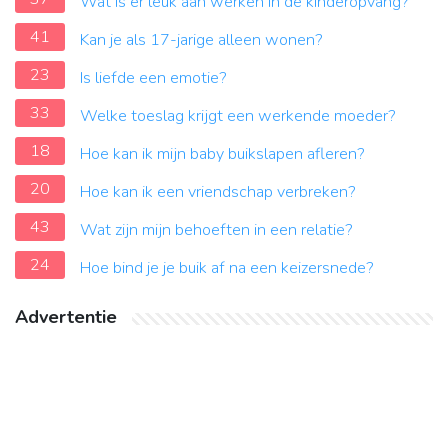
Wat is er leuk aan werken in de kinderopvang?
41
Kan je als 17-jarige alleen wonen?
23
Is liefde een emotie?
33
Welke toeslag krijgt een werkende moeder?
18
Hoe kan ik mijn baby buikslapen afleren?
20
Hoe kan ik een vriendschap verbreken?
43
Wat zijn mijn behoeften in een relatie?
24
Hoe bind je je buik af na een keizersnede?
Advertentie