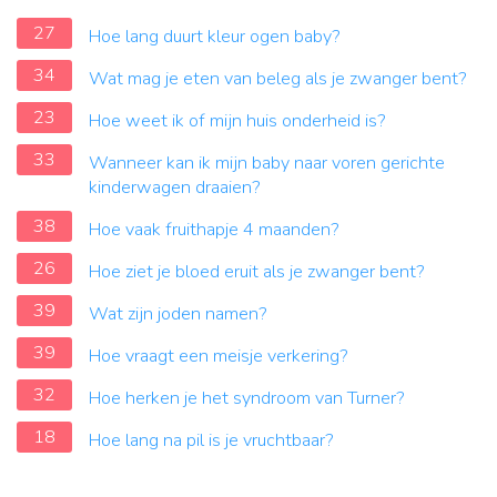
27
Hoe lang duurt kleur ogen baby?
34
Wat mag je eten van beleg als je zwanger bent?
23
Hoe weet ik of mijn huis onderheid is?
33
Wanneer kan ik mijn baby naar voren gerichte
kinderwagen draaien?
38
Hoe vaak fruithapje 4 maanden?
26
Hoe ziet je bloed eruit als je zwanger bent?
39
Wat zijn joden namen?
39
Hoe vraagt een meisje verkering?
32
Hoe herken je het syndroom van Turner?
18
Hoe lang na pil is je vruchtbaar?