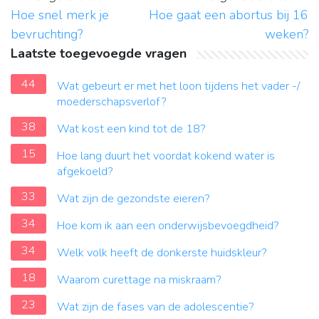
Hoe snel merk je
Hoe gaat een abortus bij 16
bevruchting?
weken?
Laatste toegevoegde vragen
44
Wat gebeurt er met het loon tijdens het vader -/
moederschapsverlof?
38
Wat kost een kind tot de 18?
15
Hoe lang duurt het voordat kokend water is
afgekoeld?
33
Wat zijn de gezondste eieren?
34
Hoe kom ik aan een onderwijsbevoegdheid?
34
Welk volk heeft de donkerste huidskleur?
18
Waarom curettage na miskraam?
23
Wat zijn de fases van de adolescentie?