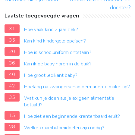
dochter?
Laatste toegevoegde vragen
31
Hoe vaak kind 2 jaar ziek?
35
Kan kind kindergeld opeisen?
20
Hoe is schooluniform ontstaan?
36
Kan ik de baby horen in de buik?
40
Hoe groot ledikant baby?
42
Hoelang na zwangerschap permanente make-up?
35
Wat kun je doen als je ex geen alimentatie
betaald?
15
Hoe ziet een beginnende krentenbaard eruit?
28
Welke kraamhulpmiddelen zijn nodig?