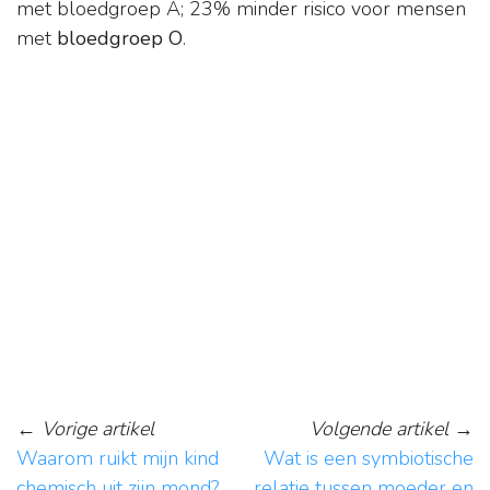
met bloedgroep A; 23% minder risico voor mensen
met
bloedgroep O
.
←
Vorige artikel
Volgende artikel
→
Waarom ruikt mijn kind
Wat is een symbiotische
chemisch uit zijn mond?
relatie tussen moeder en