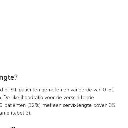
engte?
 bij 91 patiënten gemeten en varieerde van 0-51
e likelihoodratio voor de verschillende
 29 patiënten (32%) met een
cervixlengte
boven 35
me (tabel 3).