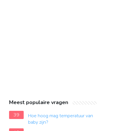
Meest populaire vragen
39
Hoe hoog mag temperatuur van
baby zijn?