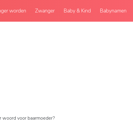
ger worden
Zwanger
Baby & Kind
Babynamen
r woord voor baarmoeder?