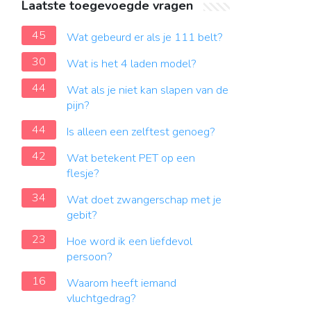
Laatste toegevoegde vragen
45
Wat gebeurd er als je 111 belt?
30
Wat is het 4 laden model?
44
Wat als je niet kan slapen van de
pijn?
44
Is alleen een zelftest genoeg?
42
Wat betekent PET op een
flesje?
34
Wat doet zwangerschap met je
gebit?
23
Hoe word ik een liefdevol
persoon?
16
Waarom heeft iemand
vluchtgedrag?