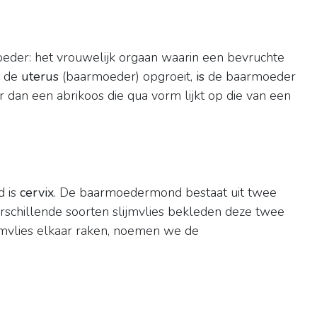
eder: het vrouwelijk orgaan waarin een bevruchte
n de
uterus
(baarmoeder) opgroeit,
is
de baarmoeder
 dan een abrikoos die qua vorm lijkt op die van een
d is
cervix
. De baarmoedermond bestaat uit twee
erschillende soorten slijmvlies bekleden deze twee
jmvlies elkaar raken, noemen we de