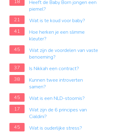
18
Heeft de Baby Born jongen een
piemel?
21
Wat is te koud voor baby?
41
Hoe herken je een slimme
kleuter?
45
Wat zijn de voordelen van vaste
benoeming?
37
Is Nikkah een contract?
38
Kunnen twee introverten
samen?
45
Wat is een NLD-stoornis?
17
Wat zijn de 6 principes van
Cialdini?
45
Wat is ouderlijke stress?