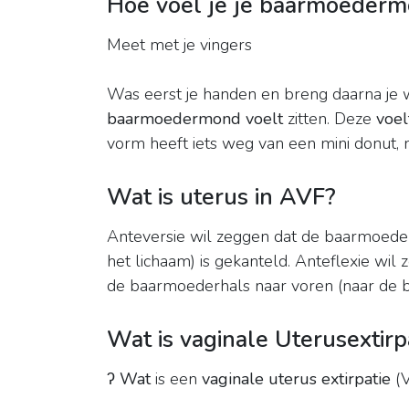
Hoe voel je je baarmoeder
Meet met je vingers
Was eerst je handen en breng daarna je wi
baarmoedermond voelt
zitten. Deze
voel
vorm heeft iets weg van een mini donut, 
Wat is uterus in AVF?
Anteversie wil zeggen dat de baarmoeder i
het lichaam) is gekanteld. Anteflexie wi
de baarmoederhals naar voren (naar de bu
Wat is vaginale Uterusextirp
ʔ
Wat
is een
vaginale uterus extirpatie
(V