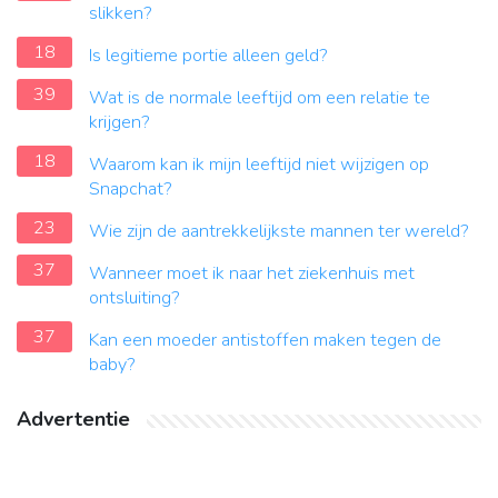
slikken?
18
Is legitieme portie alleen geld?
39
Wat is de normale leeftijd om een relatie te
krijgen?
18
Waarom kan ik mijn leeftijd niet wijzigen op
Snapchat?
23
Wie zijn de aantrekkelijkste mannen ter wereld?
37
Wanneer moet ik naar het ziekenhuis met
ontsluiting?
37
Kan een moeder antistoffen maken tegen de
baby?
Advertentie