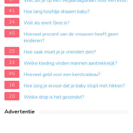
Wat zet je op een verjaardagskaart voor een kind?
41
Hoe lang hoofdje draaien baby?
34
Wat als eiwit Geel is?
45
Hoeveel procent van de vrouwen heeft geen
kinderen?
25
Hoe vaak moet je je vrienden zien?
33
Welke kleding vinden mannen aantrekkelijk?
45
Hoeveel geld voor een kerstcadeau?
16
Hoe zorg je ervoor dat je baby stopt met hikken?
20
Welke drop is het gezondst?
Advertentie