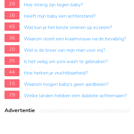
29
Hoe streng zijn tegen baby?
16
Heeft mijn baby een achterstand?
45
Wat kun je het beste smeren op eczeem?
36
Waarom vloeit een kraamvrouw na de bevalling?
20
Wat is de broer van mijn man voor mij?
35
Is het veilig om yoni wash te gebruiken?
44
Hoe herken je vruchtbaarheid?
15
Waarom mogen baby's geen aardbeien?
29
Welke landen hebben een dubbele achternaam?
Advertentie