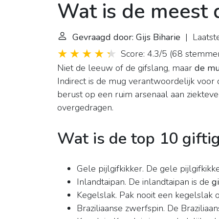
Wat is de meest d
Gevraagd door: Gijs Biharie
| Laatst
Score: 4.3/5
(
68 stemme
Niet de leeuw of de gifslang, maar
de m
Indirect is de mug verantwoordelijk voor
berust op een ruim arsenaal aan ziekte
overgedragen.
Wat is de top 10 gifti
Gele pijlgifkikker. De gele pijlgifkikk
Inlandtaipan. De inlandtaipan is de
gi
Kegelslak. Pak nooit een kegelslak
Braziliaanse zwerfspin. De Braziliaans