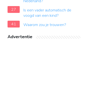
Nederland?
27
Is een vader automatisch de
voogd van een kind?
41
Waarom zou je trouwen?
Advertentie