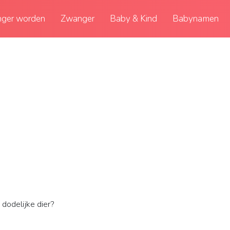
ger worden
Zwanger
Baby & Kind
Babynamen
dodelijke dier?