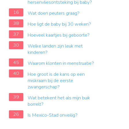
hersenvliesontsteking bij baby?
16
Wat doen peuters graag?
38
Hoe ligt de baby bij 30 weken?
37
Hoeveel kaartjes bij geboorte?
30
Welke landen zijn leuk met
kinderen?
45
Waarom klonten in menstruatie?
40
Hoe groot is de kans op een
miskraam bij de eerste
zwangerschap?
39
Wat betekent het als mijn buik
borrelt?
26
Is Mexico-Stad onveilig?