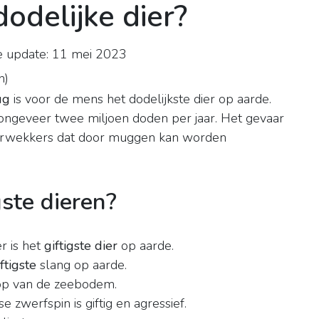
odelijke dier?
e update: 11 mei 2023
n
)
ug
is voor de mens het dodelijkste dier op aarde.
 ongeveer twee miljoen doden per jaar. Het gevaar
verwekkers dat door muggen kan worden
gste dieren?
er is het
giftigste dier
op aarde.
ftigste
slang op aarde.
 op van de zeebodem.
e zwerfspin is giftig en agressief.