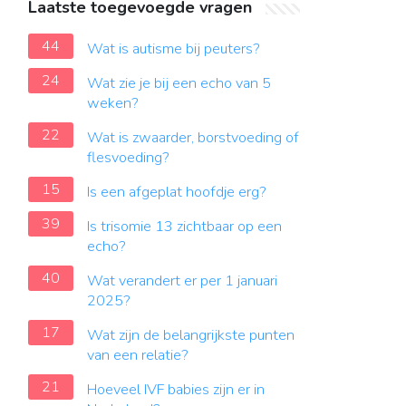
Laatste toegevoegde vragen
44
Wat is autisme bij peuters?
24
Wat zie je bij een echo van 5
weken?
22
Wat is zwaarder, borstvoeding of
flesvoeding?
15
Is een afgeplat hoofdje erg?
39
Is trisomie 13 zichtbaar op een
echo?
40
Wat verandert er per 1 januari
2025?
17
Wat zijn de belangrijkste punten
van een relatie?
21
Hoeveel IVF babies zijn er in