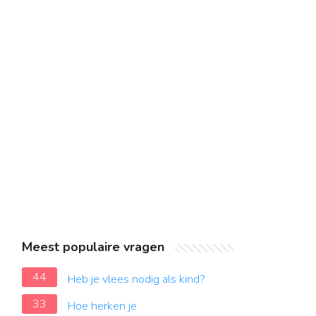
Meest populaire vragen
44
Heb je vlees nodig als kind?
33
Hoe herken je