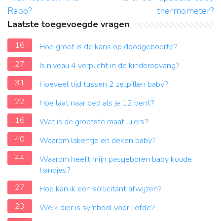
Rabo?
thermometer?
Laatste toegevoegde vragen
16
Hoe groot is de kans op doodgeboorte?
27
Is niveau 4 verplicht in de kinderopvang?
31
Hoeveel tijd tussen 2 zetpillen baby?
22
Hoe laat naar bed als je 12 bent?
16
Wat is de grootste maat luiers?
40
Waarom lakentje en deken baby?
44
Waarom heeft mijn pasgeboren baby koude
handjes?
27
Hoe kan ik een sollicitant afwijzen?
23
Welk dier is symbool voor liefde?