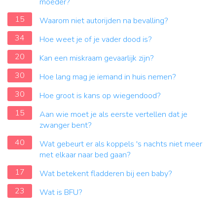
moeder?
15
Waarom niet autorijden na bevalling?
34
Hoe weet je of je vader dood is?
20
Kan een miskraam gevaarlijk zijn?
30
Hoe lang mag je iemand in huis nemen?
30
Hoe groot is kans op wiegendood?
15
Aan wie moet je als eerste vertellen dat je
zwanger bent?
40
Wat gebeurt er als koppels 's nachts niet meer
met elkaar naar bed gaan?
17
Wat betekent fladderen bij een baby?
23
Wat is BFU?