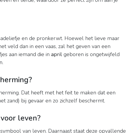
even en liefde, waardoor ze perfect zijn om aan je
madeliefje en de pronkerwt. Hoewel het lieve maar
het veld dan in een vaas, zal het geven van een
fjes aan iemand die in
april
geboren is ongetwijfeld
n.
cherming?
erming. Dat heeft met het feit te maken dat een
het zand) bij gevaar en zo zichzelf beschermt.
voor leven?
t symbool van leven. Daarnaast staat deze opvallende