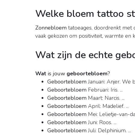
Welke bloem tattoo st
Zonnebloem
tatoeages, doordrenkt met 
vaak gekozen om positiviteit, warmte en 
Wat zijn de echte ge
Wat
is jouw
geboortebloem
?
Geboortebloem
Januari: Anjer. We b
Geboortebloem
Februari: Iris. ...
Geboortebloem
Maart: Narcis. ...
Geboortebloem
April: Madelief. ...
Geboortebloem
Mei: Lelietje-van-dal
Geboortebloem
Juni: Roos. ...
Geboortebloem
Juli: Delphinium. ...