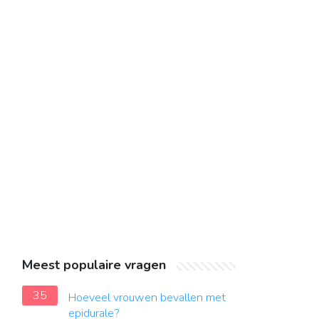
Meest populaire vragen
35
Hoeveel vrouwen bevallen met
epidurale?