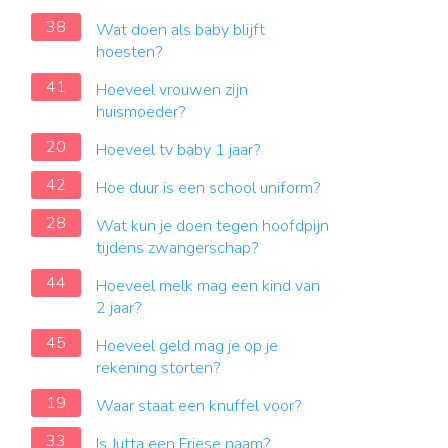
38
Wat doen als baby blijft
hoesten?
41
Hoeveel vrouwen zijn
huismoeder?
20
Hoeveel tv baby 1 jaar?
42
Hoe duur is een school uniform?
28
Wat kun je doen tegen hoofdpijn
tijdens zwangerschap?
44
Hoeveel melk mag een kind van
2 jaar?
45
Hoeveel geld mag je op je
rekening storten?
19
Waar staat een knuffel voor?
33
Is Jutta een Friese naam?