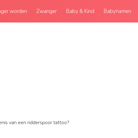
ger worden
Zwanger
Baby & Kind
Babynamen
nis van een ridderspoor tattoo?