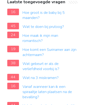
Laatste toegevoegde vragen
16
Hoe groot is de baby bij 5
maanden?
45
Wat te doen bij prutoog?
24
Hoe maak ik mijn man
romantisch?
19
Hoe komt een Surinamer aan zijn
achternaam?
38
Wat gebeurt er als de
verliefdheid voorbij is?
44
Wat na 3 miskramen?
16
Vanaf wanneer kan ik een
spiraaltje laten plaatsen na de
bevalling?