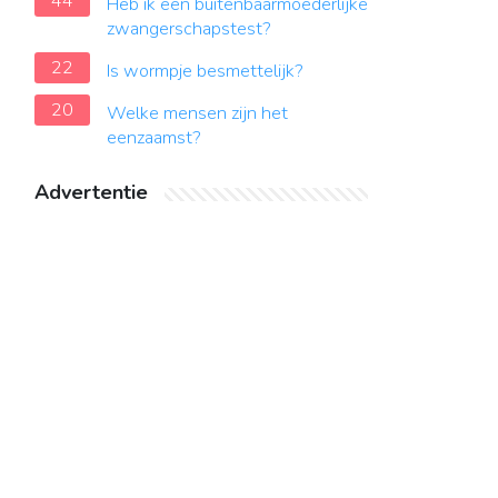
44
Heb ik een buitenbaarmoederlijke
zwangerschapstest?
22
Is wormpje besmettelijk?
20
Welke mensen zijn het
eenzaamst?
Advertentie