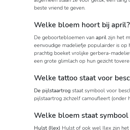
algemeen staan ze voor geluk, een lang l
beste vriend te geven.
Welke bloem hoort bij april?
De geboortebloemen van
april
zijn het 
eenvoudige madeliefje populairder is op 
prachtig boeket vrolijke gerbera-madelie
een grote glimlach op hun gezicht tovere
Welke tattoo staat voor bes
De pijlstaartrog
staat symbool voor besch
pijlstaartrog zichzelf camoufleert (onder 
Welke bloem staat symbool 
Hulst (Ilex)
Hulst of ook wel Ilex zijn he