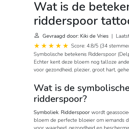
Wat is de beteke
ridderspoor tatto
Gevraagd door: Kiki de Vries
| Laatst
Score: 4.8/5
(
34 stemme
Symbolische betekenis
Ridderspoor (Del
Echter kent deze bloem nog talloze ande
voor gezondheid, plezier, groot hart, gehec
Wat is de symbolische
ridderspoor?
Symboliek
.
Ridderspoor
wordt geassociee
bloem de perfecte bloeier om iemands da
voor waarheid, gezondheid en beschermi