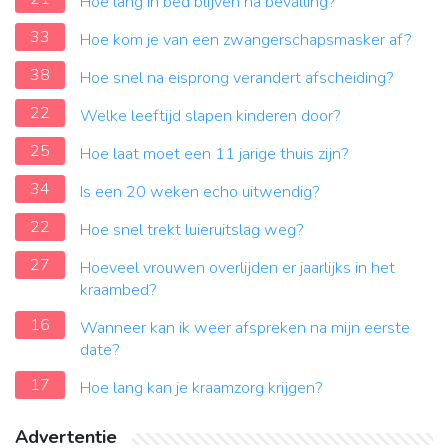
Hoe lang in bed blijven na bevalling?
33
Hoe kom je van een zwangerschapsmasker af?
38
Hoe snel na eisprong verandert afscheiding?
22
Welke leeftijd slapen kinderen door?
25
Hoe laat moet een 11 jarige thuis zijn?
34
Is een 20 weken echo uitwendig?
22
Hoe snel trekt luieruitslag weg?
27
Hoeveel vrouwen overlijden er jaarlijks in het
kraambed?
16
Wanneer kan ik weer afspreken na mijn eerste
date?
17
Hoe lang kan je kraamzorg krijgen?
Advertentie