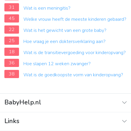
31
Wat is een meningitis?
45
Welke vrouw heeft de meeste kinderen gebaard?
22
Wat is het gewicht van een grote baby?
25
Hoe vraag je een doktersverklaring aan?
18
Wat is de transitievergoeding voor kinderopvang?
36
Hoe slapen 12 weken zwanger?
38
Wat is de goedkoopste vorm van kinderopvang?
BabyHelp.nl
Home
Links
Vraag & Antwoord