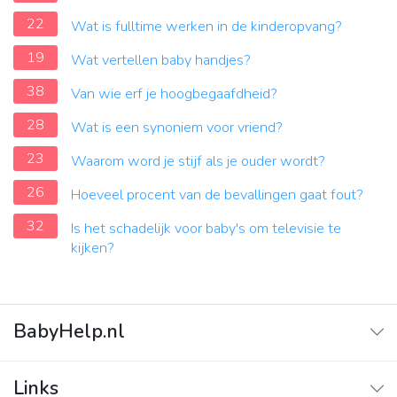
22
Wat is fulltime werken in de kinderopvang?
19
Wat vertellen baby handjes?
38
Van wie erf je hoogbegaafdheid?
28
Wat is een synoniem voor vriend?
23
Waarom word je stijf als je ouder wordt?
26
Hoeveel procent van de bevallingen gaat fout?
32
Is het schadelijk voor baby's om televisie te
kijken?
BabyHelp.nl
Home
Links
Vraag & Antwoord