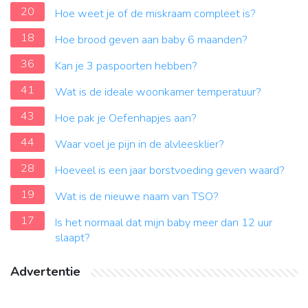
20
Hoe weet je of de miskraam compleet is?
18
Hoe brood geven aan baby 6 maanden?
36
Kan je 3 paspoorten hebben?
41
Wat is de ideale woonkamer temperatuur?
43
Hoe pak je Oefenhapjes aan?
44
Waar voel je pijn in de alvleesklier?
28
Hoeveel is een jaar borstvoeding geven waard?
19
Wat is de nieuwe naam van TSO?
17
Is het normaal dat mijn baby meer dan 12 uur
slaapt?
Advertentie