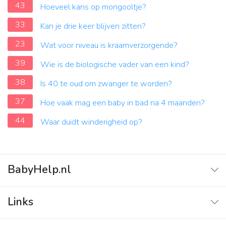
43
Hoeveel kans op mongooltje?
33
Kan je drie keer blijven zitten?
23
Wat voor niveau is kraamverzorgende?
39
Wie is de biologische vader van een kind?
38
Is 40 te oud om zwanger te worden?
37
Hoe vaak mag een baby in bad na 4 maanden?
44
Waar duidt winderigheid op?
BabyHelp.nl
Home
Links
Vraag & Antwoord
Adverteren