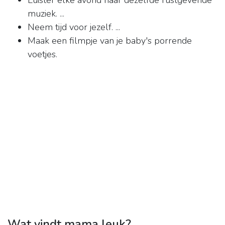
Luister elke avond naar dezelfde rustgevende
muziek. ...
Neem tijd voor jezelf. ...
Maak een filmpje van je baby's porrende
voetjes.
Wat vindt mama leuk?