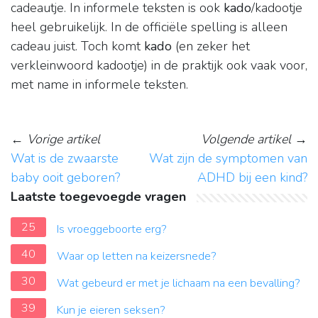
cadeautje. In informele teksten is ook
kado
/kadootje
heel gebruikelijk. In de officiële spelling is alleen
cadeau juist. Toch komt
kado
(en zeker het
verkleinwoord kadootje) in de praktijk ook vaak voor,
met name in informele teksten.
←
Vorige artikel
Volgende artikel
→
Wat is de zwaarste
Wat zijn de symptomen van
baby ooit geboren?
ADHD bij een kind?
Laatste toegevoegde vragen
25
Is vroeggeboorte erg?
40
Waar op letten na keizersnede?
30
Wat gebeurd er met je lichaam na een bevalling?
39
Kun je eieren seksen?