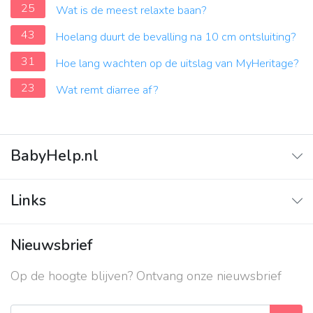
25
Wat is de meest relaxte baan?
43
Hoelang duurt de bevalling na 10 cm ontsluiting?
31
Hoe lang wachten op de uitslag van MyHeritage?
23
Wat remt diarree af?
BabyHelp.nl
Home
Links
Vraag & Antwoord
Adverteren
Nieuwsbrief
Contact
Op de hoogte blijven? Ontvang onze nieuwsbrief
Over ons
Privacy beleid