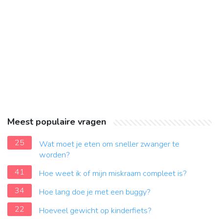
Meest populaire vragen
25
Wat moet je eten om sneller zwanger te
worden?
41
Hoe weet ik of mijn miskraam compleet is?
34
Hoe lang doe je met een buggy?
22
Hoeveel gewicht op kinderfiets?