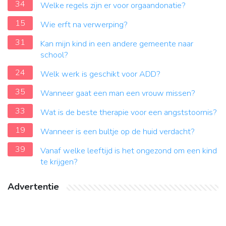
34
Welke regels zijn er voor orgaandonatie?
15
Wie erft na verwerping?
31
Kan mijn kind in een andere gemeente naar
school?
24
Welk werk is geschikt voor ADD?
35
Wanneer gaat een man een vrouw missen?
33
Wat is de beste therapie voor een angststoornis?
19
Wanneer is een bultje op de huid verdacht?
39
Vanaf welke leeftijd is het ongezond om een ​​kind
te krijgen?
Advertentie