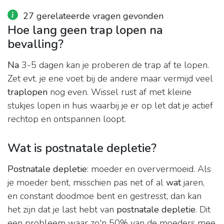
27 gerelateerde vragen gevonden
Hoe lang geen trap lopen na
bevalling?
Na
3-5 dagen kan je proberen de trap af te lopen.
Zet evt. je ene voet bij de andere maar vermijd veel
traplopen
nog even. Wissel rust af met kleine
stukjes lopen in huis waarbij je er op let dat je actief
rechtop en ontspannen loopt.
Wat is postnatale depletie?
Postnatale depletie
: moeder en oververmoeid. Als
je moeder bent, misschien pas net of al
wat
jaren,
en constant doodmoe bent en gestresst, dan kan
het zijn dat je last hebt van
postnatale depletie
. Dit
een probleem waar zo'n 50% van de moeders mee