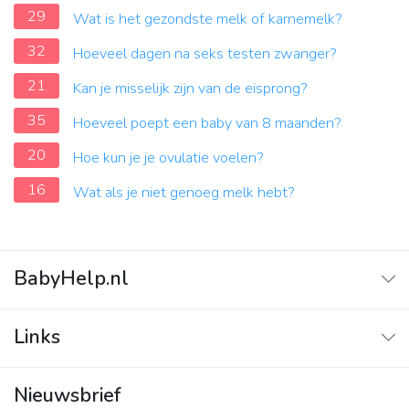
29
Wat is het gezondste melk of karnemelk?
32
Hoeveel dagen na seks testen zwanger?
21
Kan je misselijk zijn van de eisprong?
35
Hoeveel poept een baby van 8 maanden?
20
Hoe kun je je ovulatie voelen?
16
Wat als je niet genoeg melk hebt?
BabyHelp.nl
Home
Links
Vraag & Antwoord
Adverteren
Nieuwsbrief
Contact