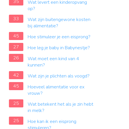
35
Wat levert een kinderopvang
op?
33
Wat zijn buitengewone kosten
bij alimentatie?
45
Hoe stimuleer je een eisprong?
27
Hoe leg je baby in Babynestje?
26
Wat moet een kind van 4
kunnen?
42
Wat zijn je plichten als voogd?
45
Hoeveel alimentatie voor ex
vrouw?
25
Wat betekent het als je zin hebt
in melk?
25
Hoe kan ik een eisprong
stimuleren?