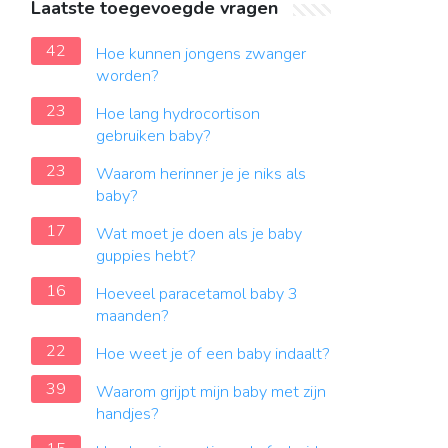
Laatste toegevoegde vragen
42
Hoe kunnen jongens zwanger
worden?
23
Hoe lang hydrocortison
gebruiken baby?
23
Waarom herinner je je niks als
baby?
17
Wat moet je doen als je baby
guppies hebt?
16
Hoeveel paracetamol baby 3
maanden?
22
Hoe weet je of een baby indaalt?
39
Waarom grijpt mijn baby met zijn
handjes?