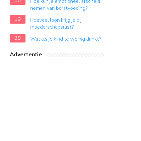
15
Hoe kun je emotioneel afscheid
nemen van borstvoeding?
19
Hoeveel loon krijg je bij
moederschapsrust?
38
Wat als je kind te weinig drinkt?
Advertentie