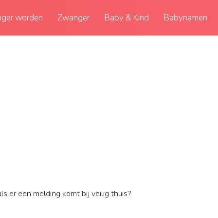
ger worden
Zwanger
Baby & Kind
Babynamen
s er een melding komt bij veilig thuis?