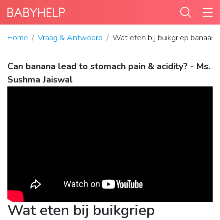
Home
Vraag & Antwoord
Wat eten bij buikgriep banaan?
Can banana lead to stomach pain & acidity? - Ms.
Sushma Jaiswal
Wat eten bij buikgriep