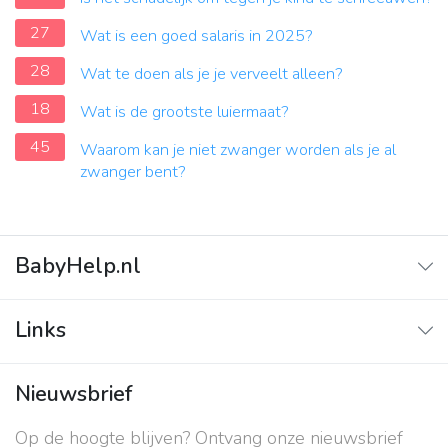
27
Wat is een goed salaris in 2025?
28
Wat te doen als je je verveelt alleen?
18
Wat is de grootste luiermaat?
45
Waarom kan je niet zwanger worden als je al
zwanger bent?
BabyHelp.nl
Home
Links
Vraag & Antwoord
Adverteren
Nieuwsbrief
Contact
Op de hoogte blijven? Ontvang onze nieuwsbrief
Over ons