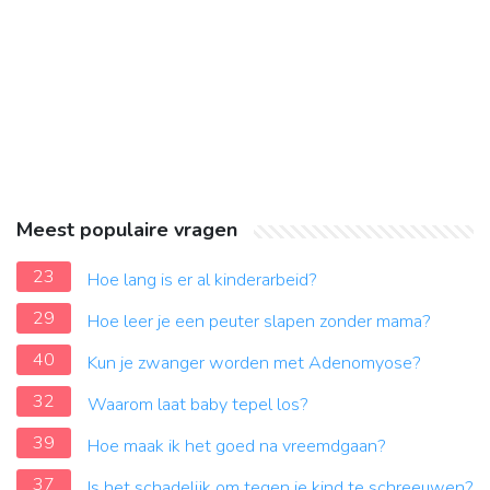
Meest populaire vragen
23
Hoe lang is er al kinderarbeid?
29
Hoe leer je een peuter slapen zonder mama?
40
Kun je zwanger worden met Adenomyose?
32
Waarom laat baby tepel los?
39
Hoe maak ik het goed na vreemdgaan?
37
Is het schadelijk om tegen je kind te schreeuwen?