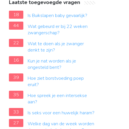
Laatste toegevoegde vragen
18
Is Buikslapen baby gevaarlijk?
44
Wat gebeurd er bij 22 weken
zwangerschap?
22
Wat te doen als je zwanger
denkt te zijn?
16
Kun je nat worden als je
ongesteld bent?
39
Hoe ziet borstvoeding poep
eruit?
35
Hoe spreek je een intersekse
aan?
33
Is seks voor een huwelijk haram?
27
Welke dag van de week worden