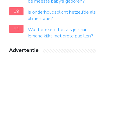
de meeste baby's geboren?
19
Is onderhoudsplicht hetzelfde als
alimentatie?
44
Wat betekent het als je naar
iemand kijkt met grote pupillen?
Advertentie