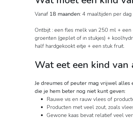
Wat moet een kind va
Vanaf
18 maanden
: 4 maaltijden per da
Ontbijt : een fles melk van 250 ml + een 
groenten (geplet of in stukjes) + koolhydra
half hardgekookt eitje + een stuk fruit.
Wat eet een kind van 
Je dreumes of peuter mag vrijwel alles
die je hem beter nog niet kunt geven:
Rauwe vis en rauw vlees of producte
Producten met veel zout, zoals vlees
Gewone kaas bevat relatief veel ver