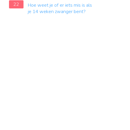
22
Hoe weet je of er iets mis is als
je 14 weken zwanger bent?