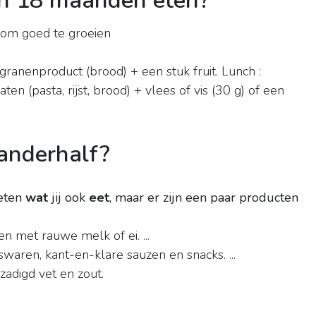
n 18 maanden eten?
g om goed te groeien
granenproduct (brood) + een stuk fruit. Lunch :
ten (pasta, rijst, brood) + vlees of vis (30 g) of een
anderhalf?
 eten
wat
jij ook
eet
, maar er zijn een paar producten
n met rauwe melk of ei. ...
waren, kant-en-klare sauzen en snacks. ...
zadigd vet en zout.