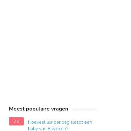
Meest populaire vragen
29
Hoeveel uur per dag slaapt een
baby van 8 weken?