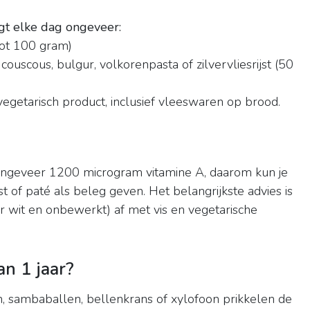
igt elke dag ongeveer:
tot 100 gram)
ouscous, bulgur, volkorenpasta of zilvervliesrijst (50
vegetarisch product, inclusief vleeswaren op brood.
ongeveer 1200 microgram vitamine A, daarom kun je
 of paté als beleg geven. Het belangrijkste advies is
r wit en onbewerkt) af met vis en vegetarische
n 1 jaar?
, sambaballen, bellenkrans of xylofoon prikkelen de