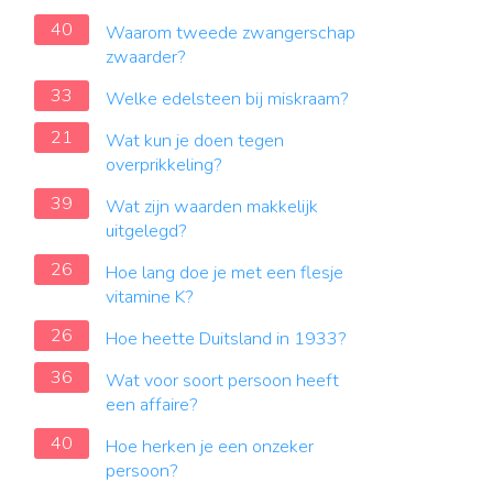
40
Waarom tweede zwangerschap
zwaarder?
33
Welke edelsteen bij miskraam?
21
Wat kun je doen tegen
overprikkeling?
39
Wat zijn waarden makkelijk
uitgelegd?
26
Hoe lang doe je met een flesje
vitamine K?
26
Hoe heette Duitsland in 1933?
36
Wat voor soort persoon heeft
een affaire?
40
Hoe herken je een onzeker
persoon?