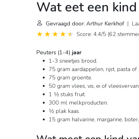
Wat eet een kind 
Gevraagd door: Arthur Kerkhof
| Laa
Score: 4.4/5
(
62 stemme
Peuters (1-4)
jaar
1-3 sneetjes brood.
75 gram aardappelen, rijst, pasta of
75 gram groente.
50 gram vlees, vis, ei of vleesverva
1 ½ stuks fruit.
300 ml melkproducten.
½ plak kaas.
15 gram halvarine, margarine, boter, 