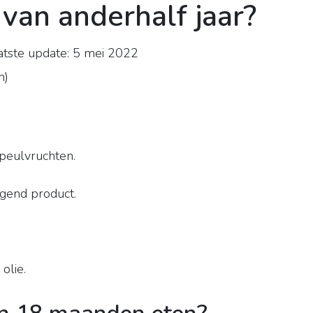
van anderhalf jaar?
tste update: 5 mei 2022
n
)
 peulvruchten.
ngend product.
olie.