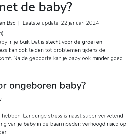
met de baby?
en Bsc
| Laatste update: 22 januari 2024
n
)
by in je buik
Dat is
slecht voor de groei en
ress kan ook leiden tot problemen tijdens de
od komt. Na de geboorte kan je baby ook minder goed
oor ongeboren baby?
y
:
e hebben. Landurige
stress
is naast super vervelend
ing van je
baby
in de baarmoeder: verhoogd risico op
er.