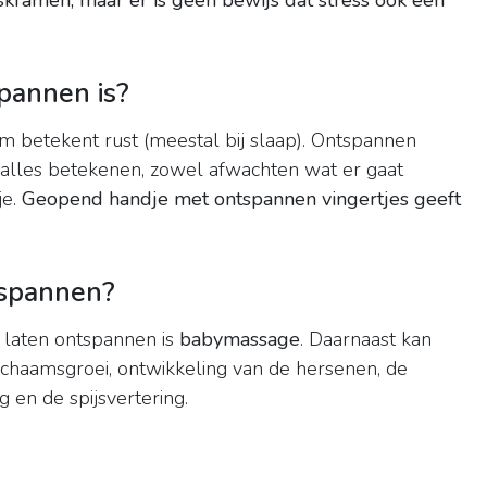
skramen, maar er is geen bewijs dat stress ook een
spannen is?
im betekent rust (meestal bij slaap). Ontspannen
 alles betekenen, zowel afwachten wat er gaat
je.
Geopend handje met ontspannen vingertjes geeft
tspannen?
 laten ontspannen is
babymassage
. Daarnaast kan
ichaamsgroei, ontwikkeling van de hersenen, de
en de spijsvertering.