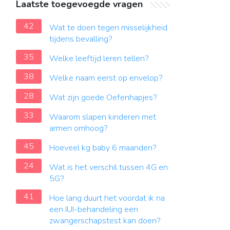
Laatste toegevoegde vragen
42
Wat te doen tegen misselijkheid
tijdens bevalling?
35
Welke leeftijd leren tellen?
38
Welke naam eerst op envelop?
28
Wat zijn goede Oefenhapjes?
33
Waarom slapen kinderen met
armen omhoog?
45
Hoeveel kg baby 6 maanden?
24
Wat is het verschil tussen 4G en
5G?
41
Hoe lang duurt het voordat ik na
een IUI-behandeling een
zwangerschapstest kan doen?