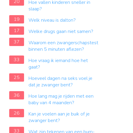
20
Hoe vallen kinderen sneller in
slaap?
19
Welk niveau is dalton?
17
Welke drugs gaan niet samen?
37
Waarom een zwangerschapstest
binnen 5 minuten aflezen?
33
Hoe vraag ik iemand hoe het
gaat?
25
Hoeveel dagen na seks voel je
dat je zwanger bent?
36
Hoe lang mag je rijden met een
baby van 4 maanden?
26
Kan je voelen aan je buik of je
zwanger bent?
33
Wat zijn tekenen van een burn-