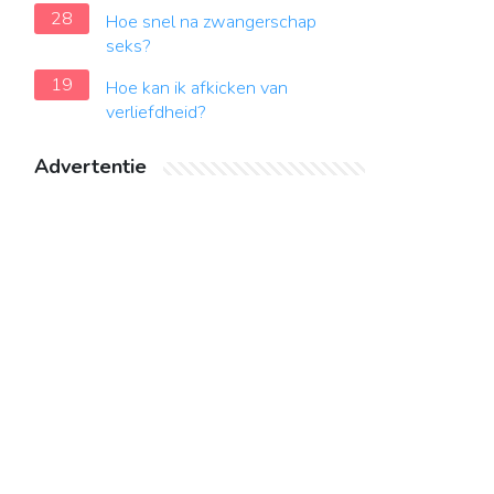
28
Hoe snel na zwangerschap
seks?
19
Hoe kan ik afkicken van
verliefdheid?
Advertentie