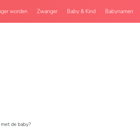
ger worden
Zwanger
Baby & Kind
Babynamen
 met de baby?