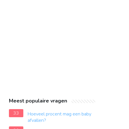
Meest populaire vragen
33
Hoeveel procent mag een baby
afvallen?