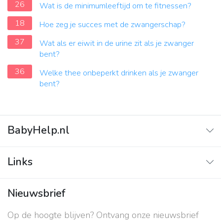
26
Wat is de minimumleeftijd om te fitnessen?
18
Hoe zeg je succes met de zwangerschap?
37
Wat als er eiwit in de urine zit als je zwanger
bent?
36
Welke thee onbeperkt drinken als je zwanger
bent?
BabyHelp.nl
Home
Links
Vraag & Antwoord
Adverteren
Nieuwsbrief
Contact
Op de hoogte blijven? Ontvang onze nieuwsbrief
Over ons