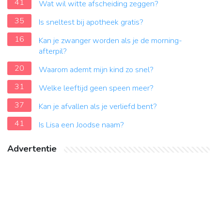
41
Wat wil witte afscheiding zeggen?
35
Is sneltest bij apotheek gratis?
16
Kan je zwanger worden als je de morning-
afterpil?
20
Waarom ademt mijn kind zo snel?
31
Welke leeftijd geen speen meer?
37
Kan je afvallen als je verliefd bent?
41
Is Lisa een Joodse naam?
Advertentie