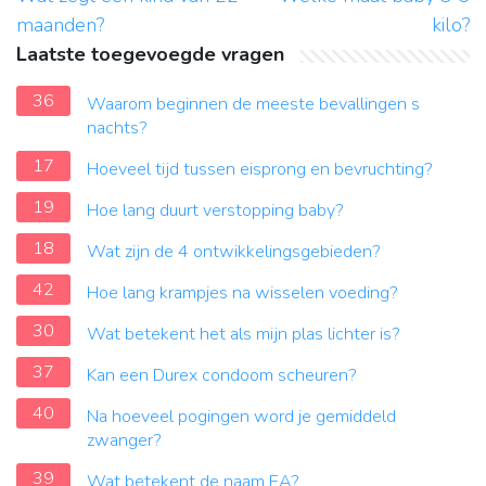
maanden?
kilo?
Laatste toegevoegde vragen
36
Waarom beginnen de meeste bevallingen s
nachts?
17
Hoeveel tijd tussen eisprong en bevruchting?
19
Hoe lang duurt verstopping baby?
18
Wat zijn de 4 ontwikkelingsgebieden?
42
Hoe lang krampjes na wisselen voeding?
30
Wat betekent het als mijn plas lichter is?
37
Kan een Durex condoom scheuren?
40
Na hoeveel pogingen word je gemiddeld
zwanger?
39
Wat betekent de naam EA?