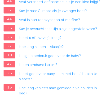
44
Wat verandert er financieel als je een kind krijgt?
37
Kun je naar Curacao als je zwanger bent?
44
Wat is sterker oxycodon of morfine?
36
Kan je onvruchtbaar zijn als je ongesteld word?
25
Is het u of uw verjaardag?
22
Hoe lang slapen 1 slaapje?
18
Is lage bloeddruk goed voor de baby?
42
Is een armband haram?
26
Is het goed voor baby's om met het licht aan te
slapen?
16
Hoe lang kan een man gemiddeld volhouden in
bed?