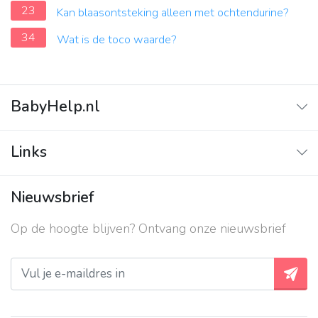
23
Kan blaasontsteking alleen met ochtendurine?
34
Wat is de toco waarde?
BabyHelp.nl
Home
Links
Vraag & Antwoord
Adverteren
Nieuwsbrief
Contact
Op de hoogte blijven? Ontvang onze nieuwsbrief
Over ons
Privacy beleid