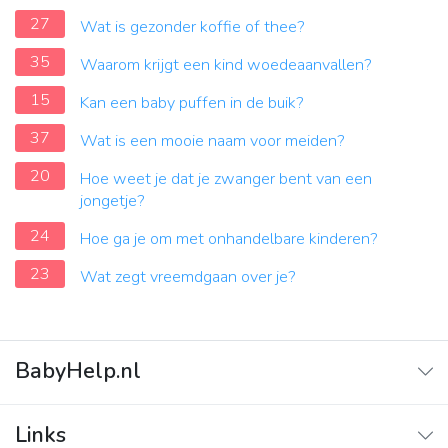
27
Wat is gezonder koffie of thee?
35
Waarom krijgt een kind woedeaanvallen?
15
Kan een baby puffen in de buik?
37
Wat is een mooie naam voor meiden?
20
Hoe weet je dat je zwanger bent van een
jongetje?
24
Hoe ga je om met onhandelbare kinderen?
23
Wat zegt vreemdgaan over je?
BabyHelp.nl
Home
Links
Vraag & Antwoord