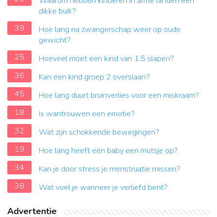
Waarom hebben kinderen in arme landen een
dikke buik?
39
Hoe lang na zwangerschap weer op oude
gewicht?
25
Hoeveel moet een kind van 1.5 slapen?
36
Kan een kind groep 2 overslaan?
45
Hoe lang duurt bruinverlies voor een miskraam?
18
Is wantrouwen een emotie?
32
Wat zijn schokkende bewegingen?
19
Hoe lang heeft een baby een mutsje op?
34
Kan je door stress je menstruatie missen?
38
Wat voel je wanneer je verliefd bent?
Advertentie