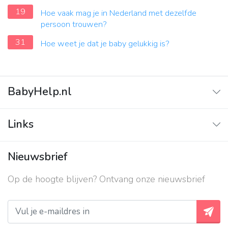
19
Hoe vaak mag je in Nederland met dezelfde
persoon trouwen?
31
Hoe weet je dat je baby gelukkig is?
BabyHelp.nl
Home
Links
Vraag & Antwoord
Adverteren
Nieuwsbrief
Contact
Op de hoogte blijven? Ontvang onze nieuwsbrief
Over ons
Privacy beleid