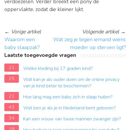
verdoezelen. Verder breekt een pony de
oppervlakte, zodat die kleiner lijkt.
←
Vorige artikel
Volgende artikel
→
Waarom een
Wat zeg je tegen iemand wiens
baby slaapzak?
moeder op sterven ligt?
Laatste toegevoegde vragen
21
Welke kleding bij 17 graden kind?
25
Wat kan je als ouder doen om de online privacy
van je kind beter te beschermen?
21
Hoe lang mag een baby zich in slaap huilen?
43
Wat ben je als je in Nederland bent geboren?
34
Kan een vrouw van twee mannen zwanger zijn?
18