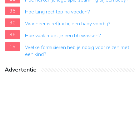
Hoe herken je lage spierspanning bij een baby?
35
Hoe lang rechtop na voeden?
30
Wanneer is reflux bij een baby voorbij?
36
Hoe vaak moet je een bh wassen?
19
Welke formulieren heb je nodig voor reizen met
een kind?
Advertentie