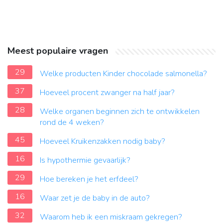
Meest populaire vragen
29
Welke producten Kinder chocolade salmonella?
37
Hoeveel procent zwanger na half jaar?
28
Welke organen beginnen zich te ontwikkelen
rond de 4 weken?
45
Hoeveel Kruikenzakken nodig baby?
16
Is hypothermie gevaarlijk?
29
Hoe bereken je het erfdeel?
16
Waar zet je de baby in de auto?
32
Waarom heb ik een miskraam gekregen?